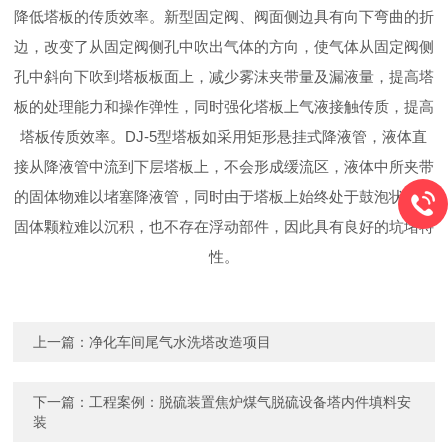
降低塔板的传质效率。新型固定阀、阀面侧边具有向下弯曲的折
边，改变了从固定阀侧孔中吹出气体的方向，使气体从固定阀侧
孔中斜向下吹到塔板板面上，减少雾沫夹带量及漏液量，提高塔
板的处理能力和操作弹性，同时强化塔板上气液接触传质，提高
塔板传质效率。DJ-5型塔板如采用矩形悬挂式降液管，液体直
接从降液管中流到下层塔板上，不会形成缓流区，液体中所夹带
的固体物难以堵塞降液管，同时由于塔板上始终处于鼓泡状态，
固体颗粒难以沉积，也不存在浮动部件，因此具有良好的坑堵特
性。
上一篇：
净化车间尾气水洗塔改造项目
下一篇：
工程案例：脱硫装置焦炉煤气脱硫设备塔内件填料安
装