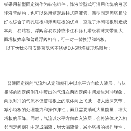
板采用新型固定阀作为鼓泡组件，降液管型式可沿用传统的弓形
降液管结构，也可以采用矩形悬挂式降液管。新型固定阀塔板较
好地综合了筛孔塔板和浮阀塔板的优点，克服了浮阀塔板制造成
本高、易堵塞、浮阀容易吹掉或卡住和筛孔塔板雾沫夹带量大、
而塔板效率和普通浮阀相当，可一对一替换浮阀塔板。
以下为我公司安装蒸氨塔不锈钢DJ-5型塔板现场图片：
普通固定阀的气流均从定阀侧孔中以水平方向吹入液层，与从
相邻的固定阀侧孔中喷出的气流在两固定阀中间发生对冲现象，
两股对冲的气流不仅使塔板上的液体向上飞溅，增大液沫夹带，
减小塔板的处理能力和操作弹性，而且需要消耗大量能量，增大
塔板的压降。同时，气流以水平方向吹入液层，会将液体吹入相
邻固定阀侧孔中形成漏液，增大漏液量，减小塔板的操作弹性，