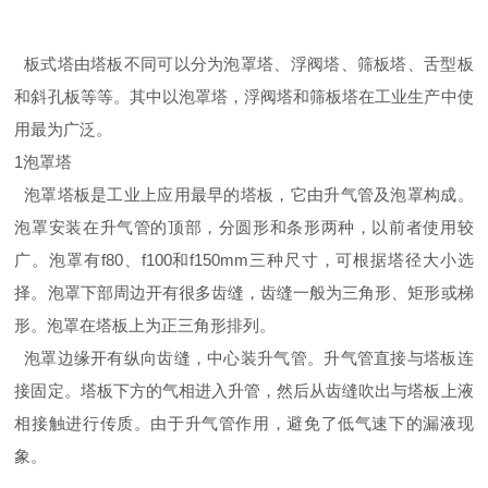
板式塔由塔板不同可以分为泡罩塔、浮阀塔、筛板塔、舌型板
和斜孔板等等。其中以泡罩塔，浮阀塔和筛板塔在工业生产中使
用最为广泛。
1泡罩塔
泡罩塔板是工业上应用最早的塔板，它由升气管及泡罩构成。
泡罩安装在升气管的顶部，分圆形和条形两种，以前者使用较
广。泡罩有f80、f100和f150mm三种尺寸，可根据塔径大小选
择。泡罩下部周边开有很多齿缝，齿缝一般为三角形、矩形或梯
形。泡罩在塔板上为正三角形排列。
泡罩边缘开有纵向齿缝，中心装升气管。升气管直接与塔板连
接固定。塔板下方的气相进入升管，然后从齿缝吹出与塔板上液
相接触进行传质。由于升气管作用，避免了低气速下的漏液现
象。