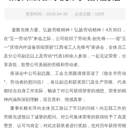
更新时间：2018-04-30 点击次数：1929
凝聚先锋力量、弘扬劳模精神！弘扬劳动精神！
4
月
30
日，
在“五一劳动节”来临之际，公司组织了劳动美
.
创先锋
-------
迎“五
一”庆塔内件设备班组荣获“江西省工人先锋号”座谈会，全体员工
及分公司副总以上及劳动*代表
180
余人参加，一起见证荣誉，分
享喜悦，歌赞公司美丽的劳模和劳动者。
座谈会中公司副总颜、工会主席颜倩倩宣读了《致全市劳动
*、劳动者的慰问信》，
各位副总和获奖部门及生产劳模、代表
都结合自身工作实际，畅谈了对公司获得荣誉的感想、荣誉的精
神内涵和深刻理解，语言质朴、情感真挚；
董事长赖长萍向全体员工致以了节日的问候！向忘我工作的
劳模先进致以了诚挚的慰问。对公司集体荣誉的获得给予了高度
赞赏、认可与肯定；对此次获奖者进行奖励，也对历年获得劳模