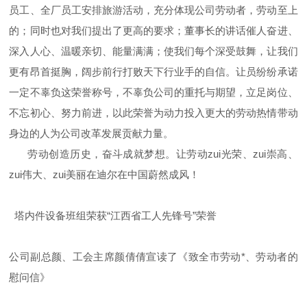
员工、全厂员工安排旅游活动，充分体现公司劳动者，劳动至上
的；同时也对我们提出了更高的要求；董事长的讲话催人奋进、
深入人心、温暖亲切、能量满满；使我们每个深受鼓舞，让我们
更有昂首挺胸，阔步前行打败天下行业手的自信。让员纷纷承诺
一定不辜负这荣誉称号，不辜负公司的重托与期望，立足岗位、
不忘初心、努力前进，以此荣誉为动力投入更大的劳动热情带动
身边的人为公司改革发展贡献力量。
劳动创造历史，奋斗成就梦想。让劳动zui光荣、zui崇高、
zui伟大、zui美丽在迪尔在中国蔚然成风！
塔内件设备班组荣获“江西省工人先锋号”荣誉
公司副总颜、工会主席颜倩倩宣读了《致全市劳动*、劳动者的
慰问信》