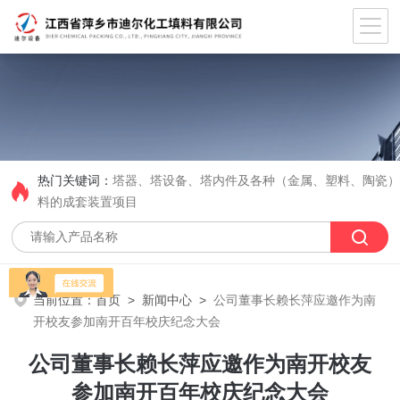
热门关键词：
塔器、塔设备、塔内件及各种（金属、塑料、陶瓷
料的成套装置项目
当前位置：
首页
>
新闻中心
>
公司董事长赖长萍应邀作为南
开校友参加南开百年校庆纪念大会
公司董事长赖长萍应邀作为南开校友
参加南开百年校庆纪念大会