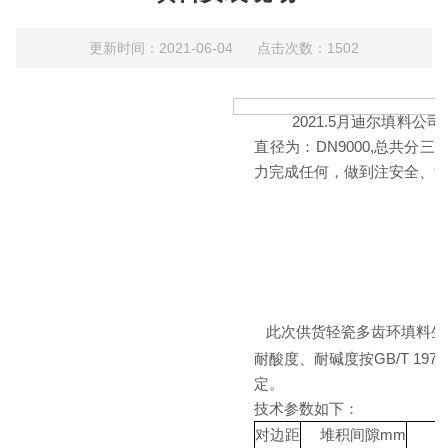
更新时间：2021-06-04 点击次数：1502
2021.5
月迪尔填料公司
直径为：
DN9000,
总共分三
力完成任何，做到注安全、
此次供货轻瓷多齿环填料生
耐酸度、耐碱度按
GB/T 1970
定。
技术参数如下：
对边距
堆积间隙
mm