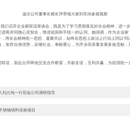
迪尔公司董事长赖长萍带领大家到车间参观视察
们召开企业家联谊座谈会，既是为了学习贯彻落实好全会精神，进一步凝
促进两岸同胞心灵契合，增进祖国和平统一的认同。她强调，作为企业家
务，用全会精神统一思想、凝聚共识，始终在思想上政治上行动上同以*同
当，发挥自身优势，反哺社会，奉献爱心，为萍乡高质量发展多做贡献；
谊，架起台萍两地交流合作桥梁，共叙友谊，互利共赢，为祖国统一
人刘占纯一行莅临公司调研指导
不锈钢填料采购项目