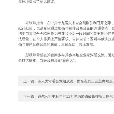
展环境提出了意见建议。
宋玖萍指出，在中共十九届六中全会刚刚胜利召开之际，我
献计献策，也是希望通过加强与在萍台商台企的沟通交流，
把学习贯彻全会精神作为当前和今后一段时间的首要政治任
法经营，在个人作风上严格要求、自律自省；要讲奉献讲担
强与在萍台商台企的联谊，互帮互助，共谋发展。
彭秋萍希望在萍台商多与萍乡本地企业家沟通交流，通过联
企排忧解难，当好台胞台企“娘家人”。
上一篇：
市人大常委会党组成员、提名市总工会主席候选
下一篇：
迪尔公司中标年产11万吨纳米磷酸铁锂项目尾气