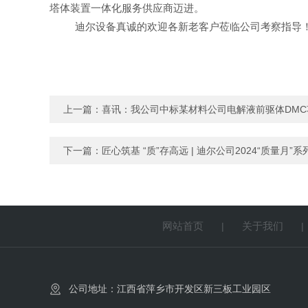
塔体装置一体化服务供应商迈进。
迪尔设备真诚的欢迎各新老客户莅临公司
考察指导
上一篇：
喜讯：我公司中标某材料公司电解液前驱体DMC
下一篇：
匠心筑基 “质”存高远 | 迪尔公司2024“质量月
网站首页
关于我们
|
公司地址：江西省萍乡市开发区新三板工业园区