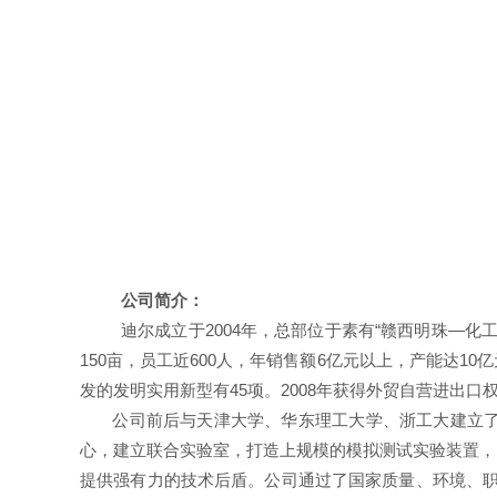
公司简介：
迪尔成立于
2004
年，总部位于素有“赣西明珠—化
150
亩，员工近
600
人，年销售额
6
亿元以上，产能达
10
亿
发的发明实用新型有
45
项。
2008
年获得外贸自营进出口
公司前后与天津大学、华东理工大学、浙工大建立
心，建立联合实验室，打造上规模的模拟测试实验装置，
提供强有力的技术后盾。公司通过了国家质量、环境、