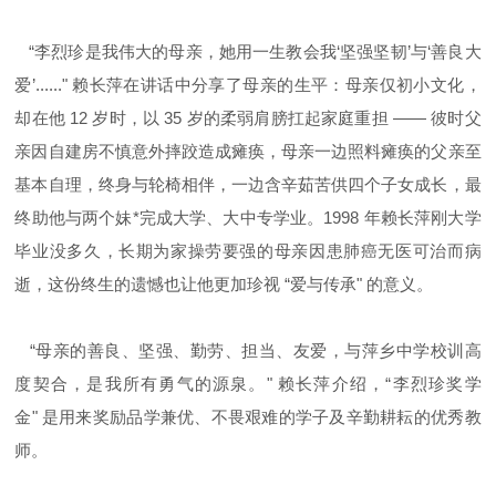
“
李烈珍是我伟大的母亲，她用一生教会我
‘
坚强坚韧
’
与
‘
善良大
爱
’......"
赖长萍在讲话中分享了母亲的生平：母亲仅初小文化，
却在他
12
岁时，以
35
岁的柔弱肩膀扛起家庭重担
——
彼时父
亲因自建房不慎意外摔跤造成瘫痪，母亲一边照料瘫痪的父亲至
基本自理，终身与轮椅相伴，一边含辛茹苦供四个子女成长，最
终助他与两个妹*完成大学、大中专学业。
1998
年赖长萍刚大学
毕业没多久，长期为家操劳要强的母亲因患肺癌无医可治而病
逝，这份终生的遗憾也让他更加珍视
“
爱与传承
"
的意义。
“
母亲的善良、坚强、勤劳、担当、友爱，与萍乡中学校训高
度契合，是我所有勇气的源泉。
"
赖长萍介绍，
“
李烈珍奖学
金
"
是用来奖励品学兼优、不畏艰难的学子及辛勤耕耘的优秀教
师。