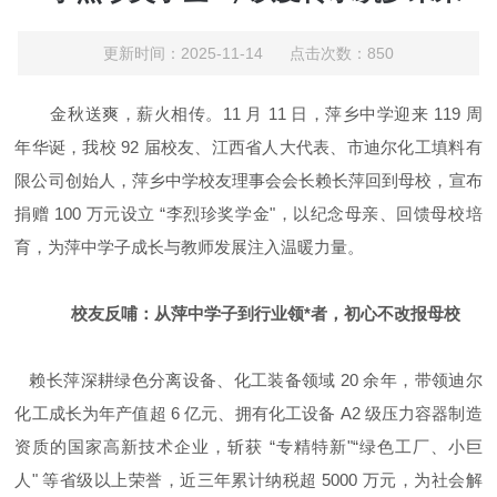
更新时间：2025-11-14 点击次数：850
金秋送爽，薪火相传。
11 月 11 日，萍乡中学迎来 119 周
年华诞，我校 92 届校友、江西省人大代表、市迪尔化工填料有
限公司创始人，萍乡中学校友理事会会长赖长萍回到母校，宣布
捐赠 100 万元设立 “李烈珍奖学金"，以纪念母亲、回馈母校培
育，为萍中学子成长与教师发展注入温暖力量。
校友反哺：从萍中学子到行业领*者，初心不改报母校
赖长萍深耕绿色分离设备、化工装备领域
20
余年，带领迪尔
化工成长为年产值超
6
亿元、拥有化工设备
A2
级压力容器制造
资质的国家高新技术企业，斩获
“
专精特新
"“
绿色工厂、小巨
人
"
等省级以上荣誉，近三年累计纳税超
5000
万元，为社会解