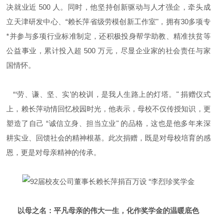
决就业近
500
人。同时，他坚持创新驱动与人才强企，牵头成
立天津研发中心、
“
赖长萍省级劳模创新工作室
"
，拥有
30
多项专
*并参与多项行业标准制定，还积极投身帮学助教、精准扶贫等
公益事业，累计投入超
500
万元，尽显企业家的社会责任与家
国情怀。
“‘
劳、谦、坚、实
’
的校训，是我人生路上的灯塔。
"
捐赠仪式
上，赖长萍动情回忆校园时光，他表示，母校不仅传授知识，更
塑造了自己
“
诚信立身、担当立业
"
的品格，这也是他多年来深
耕实业、回馈社会的精神根基。此次捐赠，既是对母校培育的感
恩，更是对母亲精神的传承。
以母之名：平凡母亲的伟大一生，化作奖学金的温暖底色