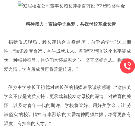
精神接力：寄语学子逐梦，共祝母校基业长青
捐赠仪式现场，赖长萍结合自身经历，向学弟学*们送上期
许：
“
知识改变命运，奋斗成就未来。希望
‘
李烈珍
’
这个名字能成
为一种精神符号，伴你们常怀感恩之心、坚守坚韧之志、胸怀大
爱之情，学有所成后再将善意传递。
"
萍乡中学校长王祖德对赖长萍的捐赠表示诚挚感谢：
“
这份奖
学金不仅是物质支持，更承载着校友对母校的深情、对教育的关
怀，以及对青年一代的期许。学校将管好、用好奖学金，让
‘
劳
谦坚实
’
的校训精神与
‘
李烈珍
’
的大爱精神同频共振，培育更多有
温度、有担当的人才。
"