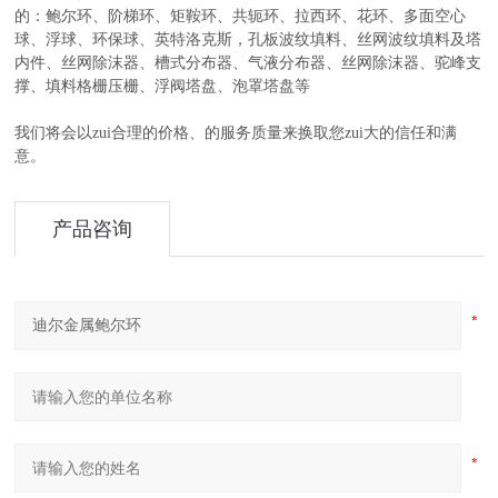
的：鲍尔环、阶梯环、矩鞍环、共轭环、拉西环、花环、多面空心
球、浮球、环保球、英特洛克斯，孔板波纹填料、丝网波纹填料及塔
内件、丝网除沫器、槽式分布器、气液分布器、丝网除沫器、驼峰支
撑、填料格栅压栅、浮阀塔盘、泡罩塔盘等
我们将会以zui合理的价格、的服务质量来换取您zui大的信任和满
意。
产品咨询