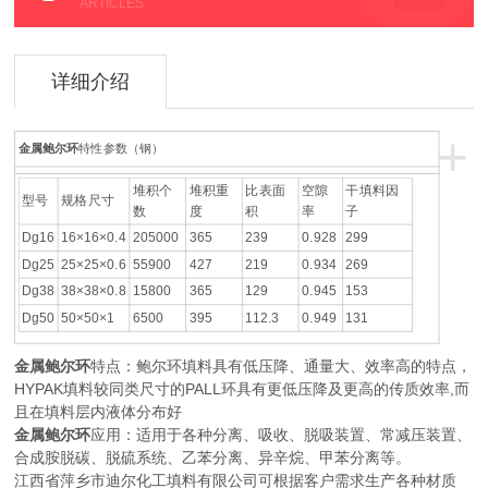
ARTICLES
详细介绍
+
金属鲍尔环
特性参数（钢）
堆积个
堆积重
比表面
空隙
干填料因
型号
规格尺寸
数
度
积
率
子
Dg16
16×16×0.4
205000
365
239
0.928
299
Dg25
25×25×0.6
55900
427
219
0.934
269
Dg38
38×38×0.8
15800
365
129
0.945
153
Dg50
50×50×1
6500
395
112.3
0.949
131
金属鲍尔环
特点：鲍尔环填料具有低压降、通量大、效率高的特点，
HYPAK填料较同类尺寸的PALL环具有更低压降及更高的传质效率,而
且在填料层内液体分布好
金属鲍尔环
应用：适用于各种分离、吸收、脱吸装置、常减压装置、
合成胺脱碳、脱硫系统、乙苯分离、异辛烷、甲苯分离等。
江西省萍乡市迪尔化工填料有限公司可根据客户需求生产各种材质