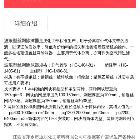
ARTICLES
详细介绍
波浪型丝网除沫器
是按化工部标准生产，用于分离塔中气体夹带的液
滴，以保证传质效率，降低有价物料的损失和改善塔后压缩机的操作。一
般多在塔顶设置丝网除沫器，主要用于气体分离，亦可作为空气污过滤
气。
波浪型丝网除沫器
规格：升气管型（
HG-1404-81
）
缩经型（
HG-
1405-81
）
全经型（
HG-1406-81
）
材质：有不锈钢丝；紫铜丝；镀锌铁丝；绵纶丝；聚氯乙烯丝（其它材质
可按用户要求）
技术要求：
1
本标准的网块有盘型和条型两种，两种网块密重为
150kg/m3
，网块的网层厚度为
100-150mm
。网层厚度为
100mm
，铺迭丝
网约
25
层。网层厚度为
150mm
，铺迭丝网约
38
层。
2
网块的直径和条型网块拼装后的直径必须大于筒体内径，其增大值为
e:
pg300-1000mm e=10mm pg1200-2000mm e=20mm pg2200-
6400mm e>=
筒体内径的
1%3
安装时，网块与筒体内壁、网块与网块相互
贴紧，不允有空隙。
江西省萍乡市迪尔化工填料有限公司可根据客户需求生产各种材