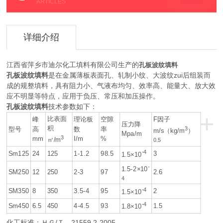
ARTICLES
详细介绍
江西省萍乡市迪尔化工填料有限公司生产的
孔板波纹填料
孔板波纹填料
是在金属薄板表面孔、轧制小纹、大波纹zui后组装而
成的规整填料，具有阻力小、气液布均匀、效率高、能量大、放大效
应不明显等特点，应用于负压、常压和加压操作。
孔板波纹填料
技术参数如下：
+
比表面
峰
理论板
空隙
F因子
压力降
积
型号
高
数
率
3
m/s（kg/m
）
Mpa/m
3
mm
I/m
%
㎡/m
0.5
-4
Sm125
24
125
1-1.2
98.5
3
1.5×10
-
1.5-2×10
SM250
12
250
2-3
97
2.6
4
-4
SM350
8
350
3.5-4
95
2
1.5×10
-4
Sm450
6.5
450
4-4.5
93
1.5
1.8×10
化工标准：ＨＧ/Ｔ 21559.2-2005