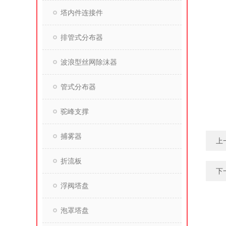
塔内件连接件
排管式分布器
波浪型丝网除沫器
管式分布器
驼峰支撑
捕雾器
上
折流板
下
浮阀塔盘
泡罩塔盘