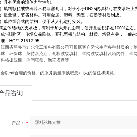
2）具有优良的流体力学性能。
3）填料颗粒或或碎片不易堵塞孔口，对于小于DN25的填料可在支承板上
4）质量轻，节省材料。可用金属、塑料、陶瓷，石墨等材质制成。
5）单位组合式的结构，便于从人孔进行安装。
）其立体结构的支承板，有利于加大开孔面积，使开孔面积多在100%左
成“瓶颈"区，使塔负荷降低，开孔面积与结构、材质、塔径有关，一般占塔截
：HG/T 21512-95
省萍乡市迪尔化工填料有限公司可根据客户需求生产各种材质的：鲍尔
浮球、环保球、英特洛克斯，孔板波纹填料、丝网波纹填料及塔内件、丝
填料格栅压栅、浮阀塔盘、泡罩塔盘等
会以zui合理的价格、的服务质量来换取您zui大的信任和满意。
产品咨询
产品：