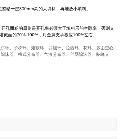
先整砌一层300mm高的大填料，再堆放小填料。
右。开孔面积的原则是开孔率必须大于填料层的空隙率，否则支
面的70%-100%，对金属支承板应100%左右。
环、阶梯环、矩鞍环、共轭环、拉西环、花环、多面空心
网除沫器、槽式分布器、气液分布器、丝网除沫器、驼峰支