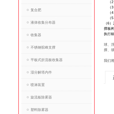
（
（
复合肥
（
（
液体收集分布器
（6
撑板构
执行标准
收集器
江西
球、
不锈钢驼峰支撑
撑、
平板式折流板收集器
我们将
湿分解塔内件
喷淋装置
旋流板除雾器
塑料除雾器