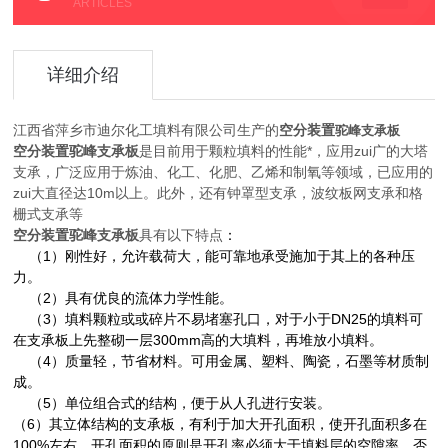
ARTICLES
详细介绍
空分装置
江西省萍乡市迪尔化工填料有限公司生产的
驼峰支承板
空分装置驼峰支承板
是目前用于颗粒填料的性能*，应用zui广的大塔
支承，广泛应用于炼油、化工、化肥、乙烯和制氧等领域，已应用的
zui大直径达10m以上。此外，还有钟罩型支承，波纹板网支承和格
栅式支承等
空分装置
驼峰支承板
具有以下特点
：
（1）刚性好，允许载荷大，能可靠地承受施加于其上的各种压
力。
（2）具有优良的流体力学性能。
（3）填料颗粒或或碎片不易堵塞孔口，对于小于DN25的填料可
在支承板上先整砌一层300mm高的大填料，再堆放小填料。
（4）质量轻，节省材料。可用金属、塑料、陶瓷，石墨等材质制
成。
（5）单位组合式的结构，便于从人孔进行安装。
（6）其立体结构的支承板，有利于加大开孔面积，使开孔面积多在
100%左右。开孔面积的原则是开孔率必须大于填料层的空隙率，否