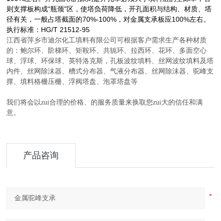
则支撑板构成“瓶颈"区，使塔负荷降低，开孔面积与结构、材质、塔
径有关，一般占塔截面的70%-100%，对金属支承板应100%左右。
执行标准：HG/T 21512-95
江西省萍乡市迪尔化工填料有限公司可根据客户需求生产各种材质
的：鲍尔环、阶梯环、矩鞍环、共轭环、拉西环、花环、多面空心
球、浮球、环保球、英特洛克斯，孔板波纹填料、丝网波纹填料及塔
内件、丝网除沫器、槽式分布器、气液分布器、丝网除沫器、驼峰支
撑、填料格栅压栅、浮阀塔盘、泡罩塔盘等
我们将会以zui合理的价格、的服务质量来换取您zui大的信任和满
意。
产品咨询