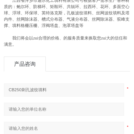
江西省萍乡市迪尔化工填料有限公司可根据客户需求生产各种材
质的：鲍尔环、阶梯环、矩鞍环、共轭环、拉西环、花环、多面空心
球、浮球、环保球、英特洛克斯，孔板波纹填料、丝网波纹填料及塔
内件、丝网除沫器、槽式分布器、气液分布器、丝网除沫器、驼峰支
撑、填料格栅压栅、浮阀塔盘、泡罩塔盘等
我们将会以zui合理的价格、的服务质量来换取您zui大的信任和
满意。
产品咨询