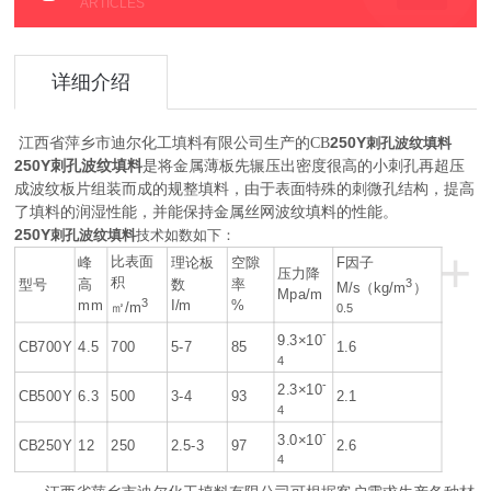
ARTICLES
详细介绍
250Y
江西省萍乡市迪尔化工填料有限公司生产的CB
刺孔波纹填料
250Y刺孔波纹填料
是将金属薄板先辗压出密度很高的小刺孔再超压
成波纹板片组装而成的规整填料，由于表面特殊的刺微孔结构，提高
了填料的润湿性能，并能保持金属丝网波纹填料的性能。
250Y
刺孔波纹填料
技术如数如下：
+
比表面
峰
理论板
空隙
F因子
压力降
积
型号
高
数
率
3
M/s（kg/m
）
Mpa/m
3
mm
I/m
%
㎡/m
0.5
-
9.3×10
CB700Y
4.5
700
5-7
85
1.6
4
-
2.3×10
CB500Y
6.3
500
3-4
93
2.1
4
-
3.0×10
CB250Y
12
250
2.5-3
97
2.6
4