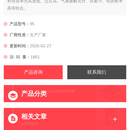
和传质单元高度低、泛点高、气液接触充分、比重小、传质效率
高等特点。
塑料应用范围：应用于海水脱硫吸水塔、空气和水的冷却分离，
HCL的各种吸收过程。
产品型号：
95
厂商性质：
生产厂家
更新时间：
2026-02-27
访 问 量：
1861
产品咨询
联系我们
CLASSIFICATION
产品分类
相关文章
ARTICLES