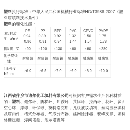
HG/T3986-2007
塑料
执行标准：中华人民共和国机械行业标准
《塑
料塔填料技术条件》
塑料
的理化性能：
PE
PP
RPP
PVC
CPVC
PVDF
/
性能
材质
0.94-
0.89-
0.92-
1.32-
1.50-
1.75-
g/
密度
³
cm
0.96
0.91
0.94
1.44
1.54
1.78
90
100
130
60
90
280
使用温度
℃
≤
≤
≤
≤
≤
≤
耐化学腐蚀
耐腐蚀
耐腐蚀
耐腐蚀
耐腐蚀
耐腐蚀
耐腐蚀
性
抗压强度
6.0
6.5
7.0
6.0
8.0
10.0
≥
≥
≥
≥
≥
≥
N/mm
江西省萍乡市迪尔化工填料有限公司
可根据客户需求生产各种材质
的：
塑料、
鲍尔环、阶梯环、矩鞍环、共轭环、拉西环、花环、多面
空心球、浮球、环保球、英特洛克斯，孔板波纹填料、丝网波纹填料
及塔内件、槽式分布器、气液分布器、丝网除沫器、驼峰支撑、填料
格栅压栅、浮阀塔盘、泡罩塔盘等