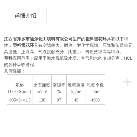
详细介绍
江西省萍乡市迪尔化工填料有限公司
生产的
塑料雪花环
具有以下特
性：
塑料雪花环
具有空隙率大、耐热、耐化学腐蚀、压降和传质单元
高度低、泛点高、气液接触充分、比重小、传质效率高等特点。
HCL
塑料
应用范围：应用于海水脱硫吸水塔、空气和水的冷却分离，
的各种吸收过程。
几何性能：
+
规格
比表面积
空隙率
堆积重度
堆积个数
D
×H×S(mm)
㎡/m³
%
kg/m
³
n/m
³
Φ95
×34×1.5
138
97
49
4900