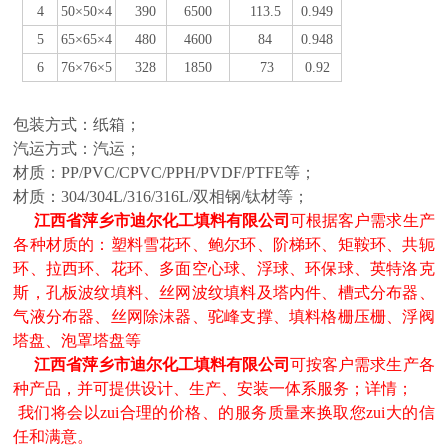
4
50
×
50
×
4
390
6500
113.5
0.9
49
5
65
×
65
×
4
480
46
00
84
0.
948
6
76
×
76
×
5
328
185
0
73
0.9
2
包装方式：纸箱；
汽运方式：汽运；
材质：PP/PVC/CPVC/PPH/PVDF/PTFE等；
材质：304/304L/316/316L/双相钢/钛材等；
江西省萍乡市迪尔化工填料有限公司
可根据客户需求生产
各种材质的：
塑料雪花环、
鲍尔环、阶梯环、矩鞍环、共轭
环、拉西环、花环、多面空心球、浮球、环保球、英特洛克
斯，孔板波纹填料、丝网波纹填料及塔内件、槽式分布器、
气液分布器、丝网除沫器、驼峰支撑、填料格栅压栅、浮阀
塔盘、泡罩塔盘等
江西省萍乡市迪尔化工填料有限公司
可按客户需求生产各
种产品，并可提供设计、生产、安装一体系服务；详情；
我们将会以zui合理的价格、的服务质量来换取您zui大的信
任和满意。