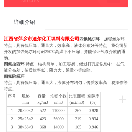
ARTICLES
详细介绍
江西省萍乡市迪尔化工填料有限公司
四氟鲍尔环
，加强鲍尔环
特点：具有低压降，通量大，效率高，液体分布好等特点，我公司新
开发的加强鲍尔环可耐250℃高温下不压扁，并能保证气液介质的通
畅。
四氟拉西环
特点：结构简单，加工容易，经过打孔后以弥补一些气
液分布差，传质效率低，阻力大，通量小等缺陷。
四氟阶梯环
特点：具有低压降，通量大，液体分布均匀，传质效率高，易操作等
特点。
+
序号
规格
容量
堆积个数
比表面积
空隙率
mm
kg/m3
n/m3
(m2/m3)
(
%
)
1
20
×
20
×
2
522
1
1
0000
267
0.
928
2
25
×
25
×
2
423
560
00
219
0.
934
3
38
×
38
×
3
368
14
000
165
0.
946