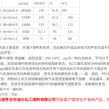
o
m2/m3
%
m-1
n
/m3
6
4
5
239
92.8
99
16×16×0.
18
000
2
5
6
51900
219
3.4
269
25×25×0.
9
8
8
8
129
94.5
153
38×38×0.
13
00
0
1.0
5
112.3
5
31
50×50×
6
00
9
1
6
.2
1830
71
6
80
76×76×1
9
然是注塑成形；并属于塑料材质类，但此鲍尔环成品掉地方的声音完成不
成品声音；
用
PPS塑料,苯硫醚，成型温度：300-330℃。pps为一种白色粉末，平均分子量为
能。添加玻璃纤维增强后的热性能指标更高，在232摄氏度经5000h的
的pps能在长期工作负荷和热负荷的作用下保持高的力学性能和尺寸稳定
S本身的化学结构相当稳定，而且含有阻燃性的元素——硫，因此，PPS
情形。而刚好让试片持续燃烧的氧气浓度便是极限氧气指数，其值越高，表示
耐燃性。含填充剂或玻璃纤维的PPS的极限氧气指数更高，其耐燃性更佳。
装方式：编织袋；
运方式：汽运；
省萍乡市迪尔化工填料有限公司
可按客户需求生产各种产品，
；