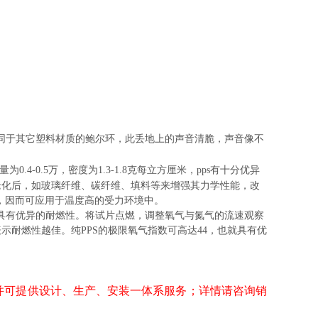
同于其它塑料材质的鲍尔环，此
丢地上的
声音清脆，声音像不
0.4-0.5万，密度为1.3-1.8克每立方厘米，pps有十分优异
热老化后，如玻璃纤维、碳纤维、填料等来增强其力学性能，改
性，因而可应用于温度高的受力环境中。
具有优异的耐燃性。将试片点燃，调整氧气与氮气的流速观察
耐燃性越佳。纯PPS的极限氧气指数可高达44，也就具有优
并可提供设计、生产、安装一体系服务；详情请咨询销