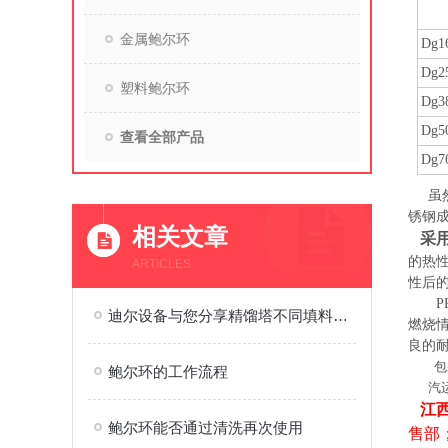
金属鲍尔环
Dg1
Dg2
塑料鲍尔环
Dg3
Dg5
查看全部产品
Dg7
虽
锈钢
相关文章
采
的热性
ARTICLES
性后
PP
迪尔设备与您分享精馏塔不同填料的作用
燃烧
良的
包
鲍尔环的工作流程
汽
江西
鲍尔环能否通过清洗再次使用
售部