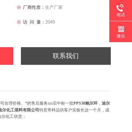
厂商性质：
生产厂家
电话
访 问 量：
2049
微信
联系我们
司合理价格、*的售后服务zui后中标一批
PPS38鲍尔环
，
迪尔
迪尔化工填料有限公司
特意寄样品供客户实验长达一个月，成
迪尔化工供货；