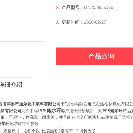
产品型号：
DN25/38/50/76
更新时间：
2026-02-27
产品咨询
详细介绍
省萍乡市迪尔化工填料有限公司
于
7月份与陕西延长石油榆林煤化有限公
PPS鲍尔环
填料有限公司
此次中标
客户用于醋酸项目
，此
PPS
鲍尔环
产品
变形，不起泡，耐高温，耐腐蚀；
并且能在七个厂家谈判zui终情况下选择
鲍尔环
鲍尔环特性参数:
号
规格尺寸
堆积个数
比表面积
空隙率
干填料因子