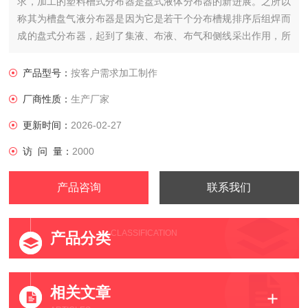
求，加工的塑料槽式分布器是盘式液体分布器的新进展。之所以
称其为槽盘气液分布器是因为它是若干个分布槽规排序后组焊而
成的盘式分布器，起到了集液、布液、布气和侧线采出作用，所
以也取名“槽盘式气液分布器"。
是由矩形升气管、角钢或槽钢形导液管、燕尾式或槽钢形挡
产品型号：
按客户需求加工制作
液风帽、铺板、支撑圈和支撑梁组成。它与盘式液体分布器的主
厂商性质：
生产厂家
要差别在于上大下小的两排
更新时间：
2026-02-27
访 问 量：
2000
产品咨询
联系我们
CLASSIFICATION
产品分类
相关文章