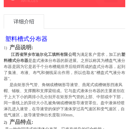
ARTICLES
详细介绍
塑料槽式分布器
产品说明:
1)
江西省萍乡市迪尔化工填料有限公司
为满足客户需求，加工的
塑
料槽式分布器
是盘式液体分布器的新进展。之所以称其为槽盘气液分
布器是因为它是若干个分布槽规排序后组焊而成的盘式分布器，起到
了集液、布液、布气和侧线采出作用，
所以也
取名“槽盘式气液分布
器”。
是由矩形升气管、角钢或槽钢形导液管、燕尾式或槽钢形挡液风
帽、铺板、支撑圈和支撑梁组成。它与盘式液体分布器的主要差别在
于上大下小的两排小孔分别开在矩形升气管的上部、中部或中下部，
同一垂线上的异径大小孔被角钢或槽钢形导液管罩住。盘中液体经喷
淋孔进入液管，在导液管的保护下液体穿过高气速区和变气速区，自
低气速区，故导液管伸出长度取100mm。
产品
特点
:
2)