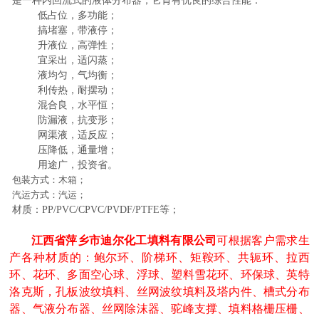
是一种内回流式的液体分布器，它肯有优良的综合性能：
低占位，多功能；
搞堵塞，带液停；
升液位，高弹性；
宜采出，适闪蒸；
液均匀，气均衡；
利传热，耐摆动；
混合良，水平恒；
防漏液，抗变形；
网渠液，适反应；
压降低，通量增；
用途广，投资省。
包装方式：
木箱
；
汽运方式：汽运；
材质：PP/PVC/CPVC/PVDF/PTFE等；
江西省萍乡市迪尔化工填料有限公司
可根据客户需求生
产各种材质的：鲍尔环、阶梯环、矩鞍环、共轭环、拉西
环、花环、多面空心球、浮球、塑料雪花环、环保球、英特
洛克斯，孔板波纹填料、丝网波纹填料及塔内件、槽式分布
器、气液分布器、丝网除沫器、驼峰支撑、填料格栅压栅、