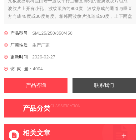
孔板波纹填料是由若干波纹平行且垂直排列的金属波纹片组成，
波纹片上开有小孔，波纹顶角约900度，波纹形成的通道与垂直
方向成45度或30度角度。相邻两波纹片流道成90度，上下两盘
波纹填料旋转90度叠放，在直径较小用法兰连接的塔内，波纹填
料做成一个个整的圆盘，直径略小于塔的内径。在直径较大的塔
产品型号：
SM125/250/350/450
内，每盘波纹填料分成数块，通过人孔放入塔内，在塔内拉拼成
厂商性质：
生产厂家
一个个
更新时间：
2026-02-27
访 问 量：
4004
产品咨询
联系我们
CLASSIFICATION
产品分类
相关文章