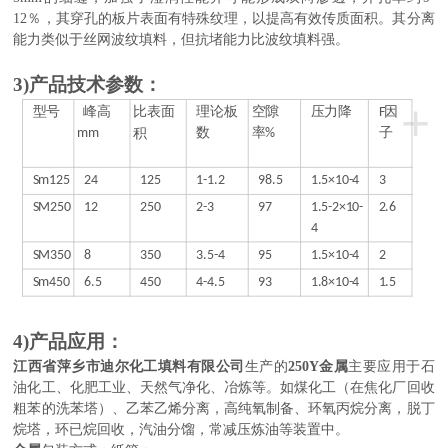
12％，其穿孔的板片表面有特殊纹理，以提高有效传质面积。其分离
能力类似于丝网波纹填料，但抗堵能力比波纹填料强。
3
)
产品
技术参数
：
+
型号
峰高
比表面
理论板
空隙
压力降
F因
mm
积
数
率%
子
Sm125
24
125
1-1.2
98.5
1.5×10-4
3
SM250
12
250
2-3
97
1.5-2×10-
2.6
4
SM350
8
350
3.5-4
95
1.5×10-4
2
Sm450
6.5
450
4-4.5
93
1.8×10-4
1.5
4
)
产品应用：
江西省萍乡市迪尔化工填料有限公司
生产的
250Y
金属
主要应用于石
油化工、化肥工业、天然气净化、冶炼等。如煤化工（在焦化厂回收
粗苯的洗苯塔）、乙苯乙烯分离，高纯氧制备、环氧丙烷分离，脱丁
烷塔，环已烷回收，汽油分馏，常减压炼油等装置中。