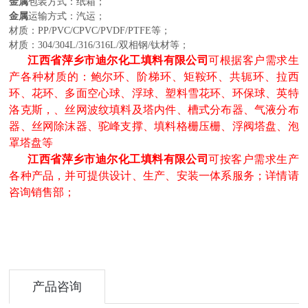
金属
包装方式：纸箱；
金属
运输
方式：汽运；
材质：PP/PVC/CPVC/PVDF/PTFE等；
材质：304/304L/316/316L/双相钢/钛材等；
江西省萍乡市迪尔化工填料有限公司
可根据客户需求生
产各种材质的：鲍尔环、阶梯环、矩鞍环、共轭环、拉西
环、花环、多面空心球、浮球、塑料雪花环、环保球、英特
洛克斯，、丝网波纹填料及塔内件、槽式分布器、气液分布
器、丝网除沫器、驼峰支撑、填料格栅压栅、浮阀塔盘、泡
罩塔盘等
江西省萍乡市迪尔化工填料有限公司
可按客户需求生产
各种产品，并可提供设计、生产、安装一体系服务；详情请
咨询销售部；
产品咨询