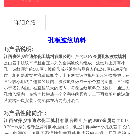
ARTICLES
详细介绍
孔板波纹填料
1)
产品说明:
江西省萍乡市迪尔化工填料有限公司
生产的
250Y
金属
孔板波纹填料
是由若干波纹平行且垂直排列的金属波纹片组成，波纹片上开有小
孔，波纹顶角约90
0度
，波纹形成的通道与垂直方向成45
度
或30
度
角
度。相邻两波纹片流道成90
度
，上下两盘波纹填料旋转90
度
叠放，在
直径较小用法兰连接的塔内，波纹填料做成一个个整的圆盘，直径略
小于塔的内径。在直径较大的塔内，每盘波纹填料分成数块，通过人
孔放入塔内，在塔内拉拼成一个个完整的圆盘，上下两盘填料的波纹
片旋转90
度
安装，使流体在塔内充分混合。
2)
产品性能简介：
江西省萍乡市迪尔化工填料有限公司
生产的
250Y
金属
是由0.15-
0.20mm厚的各种金属薄板冲压而成，板上冲有φ4mm小孔及若干长约
5mm的细缝，加强了湿润性能并可能形成双向渗透，开孔率约9-