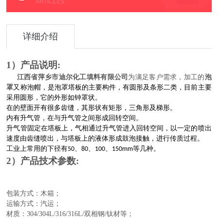
ARTICLES
详细介绍
1）产品说明:
江西省萍乡市迪尔化工填料有限公司
为满足客户需求，加工的
泡
罩
又称泡帽，是
泡罩塔
板的主要构件，有圆形及条形二类，目前主要
采用圆形，它的外形如
钟罩
状。
在的壁面开有很多齿缝，其形状有矩形，三角形及梯形。
内有升气管，在与升气管之间形成回转空间。
升气管固定在
塔板
上，
气相
通过升气管进入回转空间，以一定的喷出
速度由齿缝喷出，与塔板上的
液体
形成
鼓泡
接触，进行
传质
过程。
工业上常用的下径有50、80、100、150mm等几种。
2）
产品
技术参数
:
包装方式：
木
箱；
运输
方式：汽运；
材质：304/304L/316/316L/双相钢/钛材等；