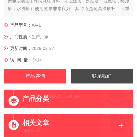
聚氢胺装置中作洗涤塔填料（如脱硫塔，洗萘塔，洗氨塔，终冷
塔，水洗塔）使用效果非常良好，其特点是耐高温吹扫，比重
轻，传质系数大，吸收效果好，耐老化，抗煤气介质，耐腐蚀性
强，寿命长，平常不用检修。
产品型号：
XA-1
厂商性质：
生产厂家
更新时间：
2026-02-27
访 问 量：
3414
产品咨询
联系我们
CLASSIFICATION
产品分类
相关文章
ARTICLES