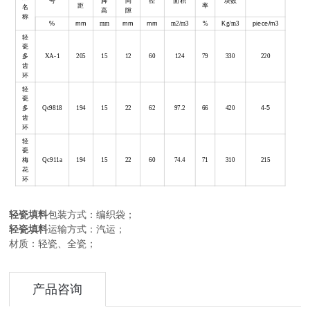
号
脚
间
径
面积
块数
距
率
名
高
隙
称
%
mm
mm
mm
mm
m2/m3
%
K
g/m3
piece/m
3
轻
瓷
多
XA-1
205
15
12
60
124
79
330
220
齿
环
轻
瓷
多
Qc9818
194
15
22
62
97.2
66
420
4-5
齿
环
轻
瓷
梅
Qc911a
194
15
22
60
74.4
71
310
215
花
环
轻瓷
填料
包装方式：
编织袋
；
轻瓷
填料
运输
方式：汽运；
材质：
轻瓷、全瓷
；
产品咨询