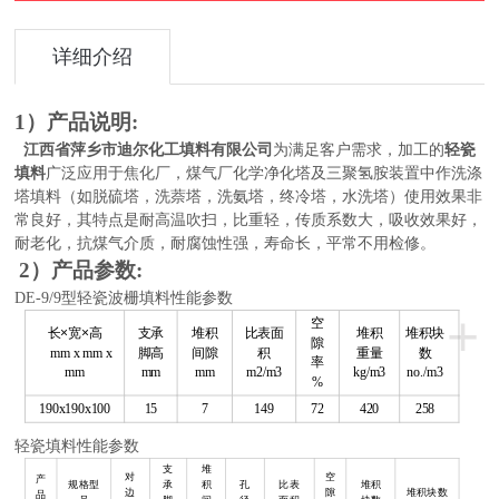
详细介绍
1）产品说明:
江西省萍乡市迪尔化工填料有限公司
为满足客户需求，加工的
轻瓷
填料
广泛应用于焦化厂，煤气厂化学净化塔及三聚氢胺装置中作洗涤
塔填料（如脱硫塔，洗萘塔，洗氨塔，终冷塔，水洗塔）使用效果非
常良好，其特点是耐高温吹扫，比重轻，传质系数大，吸收效果好，
耐老化，抗煤气介质，耐腐蚀性强，寿命长，平常不用检修。
2
）产品
参数
:
DE-9/9型轻瓷波栅填料性能参数
+
空
长
×
宽
×
高
支承
堆积
比表面
堆积
堆积块
隙
mm x mm x
脚高
间隙
积
重量
数
率
mm
mm
mm
m2/m3
kg/m3
no./m3
%
190x190x100
15
7
149
72
420
258
轻瓷填料性能参数
支
堆
对
空
产
规格型
承
积
孔
比表
堆积
边
隙
堆积块数
品