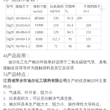
+
型号
规格尺寸
堆积个数
比表面积
空隙率
干填料因子
o
m2/m3
%
m-1
n
/m3
Dg16
4
5
239
92.8
99
16×16×0.
18
000
2
Dg25
6
51900
219
3.4
269
25×25×0.
9
Dg38
8
8
129
94.5
153
38×38×0.
13
00
Dg50
1.0
5
112.3
5
31
50×50×
6
00
9
1
Dg76
.2
1830
71
6
80
76×76×1
9
4)产品应用：
迪尔化工生产鲍尔环效果好
适用于二氧化碳脱气塔、臭氧
接触反应塔等作为接触填料及其它反应塔
.
5)产品特点：
江西省萍乡市迪尔化工填料有限公司
生产的
优质
鲍尔环主要
特点:
1、气速高、叶片多、阻力小
2、比表面积大，可以充分解决气液交换。
3、鲍尔环具有生产能力大、阻力小、操作弹性大等特点。