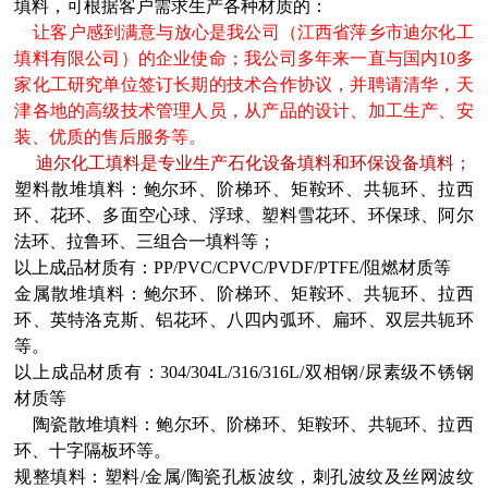
填料，可根据客户需求生产各种材质的：
让客户感到满意与放心是我公司（江西省萍乡市迪尔化工
填料有限公司）的企业使命；我公司多年来一直与国内10多
家化工研究单位签订长期的技术合作协议，并聘请清华，天
津各地的高级技术管理人员，从产品的设计、加工生产、安
装、优质的售后服务等。
迪尔化工填料是专业生产石化设备填料和环保设备填料；
塑料散堆填料：鲍尔环、阶梯环、矩鞍环、共轭环、拉西
环、花环、多面空心球、浮球、塑料雪花环、环保球、阿尔
法环、拉鲁环、三组合一填料等；
以上成品材质有：PP/PVC/CPVC/PVDF/PTFE/阻燃材质等
金属散堆填料：鲍尔环、阶梯环、矩鞍环、共轭环、拉西
环、英特洛克斯、铝花环、八四内弧环、扁环、双层共轭环
等。
以上成品材质有：304/304L/316/316L/双相钢/尿素级不锈钢
材质等
陶瓷散堆填料：鲍尔环、阶梯环、矩鞍环、共轭环、拉西
环、十字隔板环等。
规整填料：塑料/金属/陶瓷孔板波纹，刺孔波纹及丝网波纹