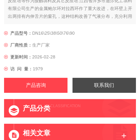
反应塔等作为接触填料及其它反应塔.江西省萍乡市迪尔化工填料
有限公司生产的金属鲍尔环对拉西环作了重大改进，在环壁上开
出两排有内伸舌片的窗孔，这种结构改善了气液分布，充分利用
环的内表面，与拉西环相比，处理量可提高50%以上，而压降低
一半。
产品型号：
DN16\25\38\50\76\90
厂商性质：
生产厂家
更新时间：
2026-02-28
访 问 量：
1979
产品咨询
联系我们
CLASSIFICATION
产品分类
相关文章