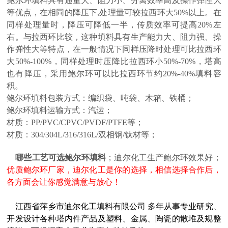
鲍尔环填料具有通量大、阻力小、分离效率高及操作弹性大
等优点，在相同的降压下,处理量可较拉西环大50%以上。在
同样处理量时，降压可降低一半，传质效率可提高20%左
右。与拉西环比较，这种填料具有生产能力大、阻力强、操
作弹性大等特点，在一般情况下同样压降时处理可比拉西环
大50%-100%，同样处理时压降比拉西环小50%-70%，塔高
也有降压，采用鲍尔环可以比拉西环节约20%-40%填料容
积。
鲍尔环填料包装方式：编织袋、吨袋、木箱、铁桶；
鲍尔环填料运输方式：汽运；
材质：PP/PVC/CPVC/PVDF/PTFE等；
材质：304/304L/316/316L/双相钢/钛材等；
哪些工艺可选鲍尔环填料
；迪尔化工生产鲍尔环效果好；
优质鲍尔环厂家，迪尔化工是你的选择，相信选择合作后，
各方面会让你感觉满意与放心！
江西省萍乡市迪尔化工填料有限公司 多年从事专业研究、
开发设计各种塔内件产品及塑料、金属、陶瓷的散堆及规整