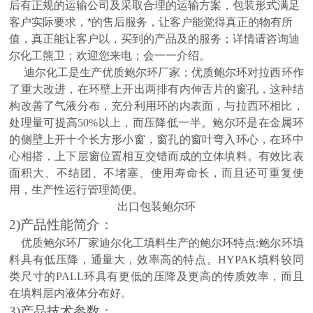
后有正规的运输公司及采取合理的运输方案，包装形式满足
客户实际要求，*的售后服务，让客户能觉得真正的物有所
值，真正能让客户以，买到的产品及的服务；详情请咨询迪
尔化工熊卫；欢迎您来电；会一一介绍
。
迪尔化工
是生产优质鲍尔环厂家；优质鲍尔环对拉西环作
了重大改进，在环壁上开出两排有内伸舌片的窗孔，这种结
构改善了气液分布，充分利用环的内表面，与拉西环相比，
处理量可提高50%以上，而压降低一半。鲍尔环是在金属环
的侧壁上开十个长方形小窗，窗孔的窗叶弯入环心，在环中
心相搭，上下层窗位置相互交错而成的立体填料。有效比表
面积大、不结团、不堵塞、使用寿命长，而且还可重复使
用，生产性运行管理简便。
出口包装鲍尔环
2)产品性能简介：
优质鲍尔环厂家迪尔化工填料
生产的鲍尔环特点:鲍尔环填
料具有低压降，通量大，效率高的特点。HYPAK填料较同
类尺寸的PALL环具有更低的压降及更高的传质效率，而且
在填料层内液体分布好。
3)
产品技术参数：