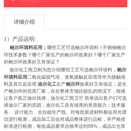
ARTICLES
详细介绍
1）产品说明:
鲍尔环填料应用
；
哪些工艺可选鲍尔环填料
不锈钢鲍尔
？
环技术参数？
哪个厂家生产的鲍尔环效果好？哪个厂家生产
的鲍尔环效果好又有保证？
迪尔化工熊卫刚为您介绍哪些工艺可选鲍尔环填料，
鲍尔
环填料应用
二氧化碳脱气塔、臭氧接触反应塔等作为接触填
料及其它反应塔
迪尔化工
生产
鲍尔环
效果好又有保证；是生
.
产鲍尔环的
优质厂家，在在整体市场比较乱的情况下，很难
让客户真正做出抉择，迪尔化工熊卫可 简单说出客户们可选
择迪尔厂家的原因，迪尔化工具有雄厚的资质能力；技术服
务、 设计能力、全自能生产线、对每批新进材料都会用光谱
仪进行检测，成品加工后会对成品整体进行品检，并严格按
标准进行检测，每批成品要求合格率达到99%，成品出仓库