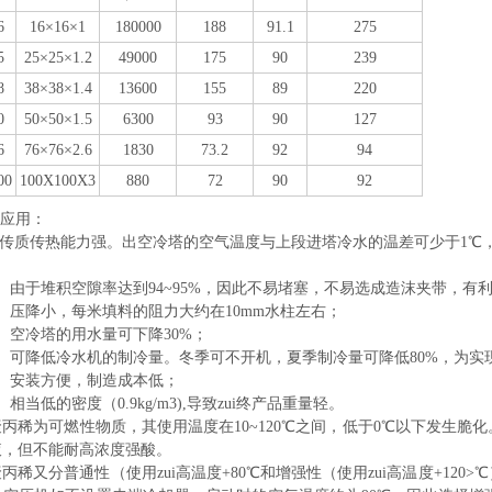
6
16×16×1
180000
188
91.1
275
5
25×25×1.2
49000
175
90
239
8
38×38×1.4
13600
155
89
220
0
50×50×1.5
6300
93
90
127
6
76×76×2.6
1830
73.2
92
94
00
100X100X3
880
72
90
92
品应用：
）传质传热能力强。出空冷塔的空气温度与上段进塔冷水的温差可少于1℃，
）由于堆积空隙率达到94~95%，因此不易堵塞，不易选成造沫夹带，有
）压降小，每米填料的阻力大约在10mm水柱左右；
）空冷塔的用水量可下降30%；
）可降低冷水机的制冷量。冬季可不开机，夏季制冷量可降低80%，为实
）安装方便，制造成本低；
相当低的密度（0.9kg/m3),导致zui终产品重量轻。
稀为可燃性物质，其使用温度在10~120℃之间，低于0℃以下发生脆
液，但不能耐高浓度强酸。
又分普通性（使用zui高温度+80℃和增强性（使用zui高温度+12