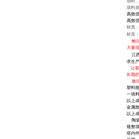
动时
填料
高效
高效
材质：P
材质：3
鲍尔
大量
江
求生
让客
长期
迪
塑料
一填
以上成
金属
以上成
陶
规整
塔内