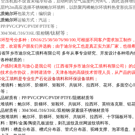
，空压机如不设置未端冷却器，启动时的空气温度约为90℃，因此选择增
底层约2m高应选择不锈钢鲍尔环填料，以防聚丙稀鲍尔环填料热变形抗压
优质鲍尔环
包装方式：编织袋；
优质鲍尔环
运输方式：汽运；
P/PVC/CPVC/PVDF/PTFE等；
钢/钛材等
04/304L/316/316L/双相
；
环型号分多种：DN16/25/38/50/76/90/100,可根据不同客户需求
现货，欢迎客户朋友们并选购；由于迪尔化工也是真正实力派厂家，也很
西省萍乡市迪尔化工填料有限公司
多年从事专业研究、开发设计各种塔内
产各种材质的：
户感到满意与放心是我公司（江西省萍乡市迪尔化工填料有限公司）的企
的技术合作协议，并聘请清华，天津各地的高级技术管理人员，从产品的
尔化工填料是专业生产石化设备填料和环保设备填料；
散堆填料：鲍尔环、阶梯环、矩鞍环、共轭环、拉西环、花环、多面空心
料等；
品材质有：PP/PVC/CPVC/PVDF/PTFE/阻燃材质等
散堆填料：鲍尔环、阶梯环、矩鞍环、共轭环、拉西环、英特洛克斯、铝
品材质有：304/304L/316/316L/双相钢/尿素级不锈钢材质等
瓷散堆填料：鲍尔环、阶梯环、矩鞍环、共轭环、拉西环、十字隔板环等
填料：塑料/金属/陶瓷孔板波纹，刺孔波纹及丝网波纹填料等。
件填料：槽盘分布器、槽式分布器、管式分布器、驼峰支撑、泡罩塔盘、