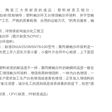
、陶瓷三大类材质的成品；塑料材质又细分：
04L/316L/钛材/双相钢等；塑料鲍尔环又分增强鲍尔环填料、井字型鲍
生产工艺、严格的质量检测、合理的运输方式、*的售后服务，确
同，详情请咨询迪尔化工熊卫
鲍尔环（图片材质为CPVC）
尔环填料）
DN16/25/38/50/76/100型号；
聚丙烯鲍尔环填料是一
的壁上开八层长方形小窗，小窗叶片在环中心相搭，上下面层
塑料材质的耐温度不一样，聚丙烯鲍尔环的耐瞬间温度一般在
尔化工增强鲍尔环填料，增强有两种增强料，一种为白色增强，一
客户需求加工生产白色增强或者黄色增强；正常加入增强料的
时备注清楚，迪尔化工的原则就是保质保量的前提下，给您*惠
质，CPVC材质，PP材质成品）