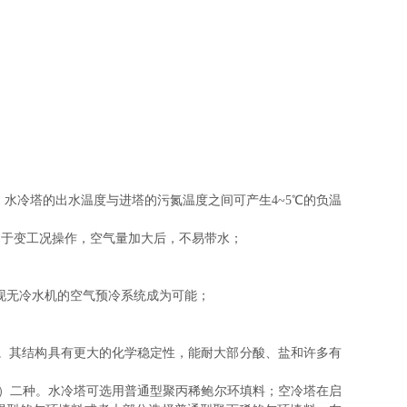
水冷塔的出水温度与进塔的污氮温度之间可产生4~5℃的负温
利于变工况操作，空气量加大后，不易带水；
现无冷水机的空气预冷系统成为可能；
化。其结构具有更大的化学稳定性，能耐大部分酸、盐和许多有
0>℃）二种。水冷塔可选用普通型聚丙稀鲍尔环填料；空冷塔在启