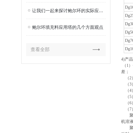
Dg1
让我们一起来探讨鲍尔环的实际应用效果如何
Dg2
Dg3
鲍尔环填充料应用塔的几个方面观点
Dg5
Dg7
Dg1
查看全部
4)产
（1
差；
（2
（3
（4
（5
（6
（7）
聚丙
机溶
聚丙稀