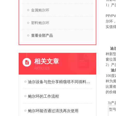
1）产
金属鲍尔环
鲍尔
PP/
尔环，
塑料鲍尔环
实值
查看全部产品
迪尔
种新
窗位
相关文章
2）产
ARTICLES
迪
100
种为
迪尔设备与您分享精馏塔不同填料的作用
比重
的价
鲍尔环的工作流程
3)
型
鲍尔环能否通过清洗再次使用