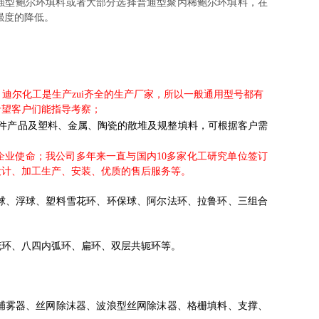
强型鲍尔环填料或者大部分选择普通型聚丙稀鲍尔环填料，在
强度的降低。
加工制作，迪尔化工是生产zui齐全的生产厂家，所以一般通用型号都有
希望客户们能指导考察；
件产品及塑料、金属、陶瓷的散堆及规整填料，可根据客户需
业使命；我公司多年来一直与国内10多家化工研究单位签订
设计、加工生产、安装、优质的售后服务等。
球、浮球、塑料雪花环、环保球、阿尔法环、拉鲁环、三组合
花环、八四内弧环、扁环、双层共轭环等。
。
捕雾器、丝网除沫器、波浪型丝网除沫器、格栅填料、支撑、