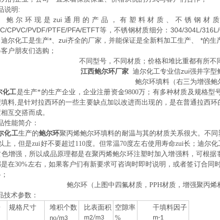
品说明:
环现是zui通用的产品，有塑料材质、不锈钢材质
PVC/CPVC/PVDF/PTFE/PFA/ETFT等，不锈钢材质细分：304/3
迪尔化工是生产*、zui齐全的厂家，并能保证是全新料加工生产、 *的
得客户朋友们选购；
不同型号，不同材质；价格和堆比重都有所不
江西鲍尔环厂家
迪尔化工专业信zui强井字型
鲍尔环填料（右三为增强鲍
有多种材质及规格型号；标准
化工
是生产
*的生产企业，企业注册资金9800万；
型填料,是针对拉西环的一些主要缺点加以改进而出现的，是在普通拉西环
置相互交搭而成。
品性能简介：
鲍尔环
尔化工
生产的
聚丙烯鲍尔环填料的耐温与其的材质
关系很大。不同
度以上，但是zui
好不要超过110度。但常温70度左右使用寿命zui长；迪
黄色增强，所以成品原理都是在聚丙烯鲍尔环注塑时加入增强料，可根据
都是在30%左右，如果客户们有新要求可咨询时即时说明，或者签订合同
格；
鲍尔环（上图中四氟材质，PPH材质，增强聚丙烯材
产品技术参数：
号
规格尺寸
堆积个数
比表面积
空隙率
干填料因子
o
m2/m3
%
m-1
n
/m3