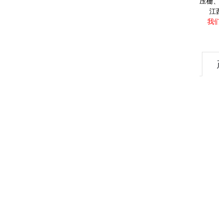
压栅
江
我们将