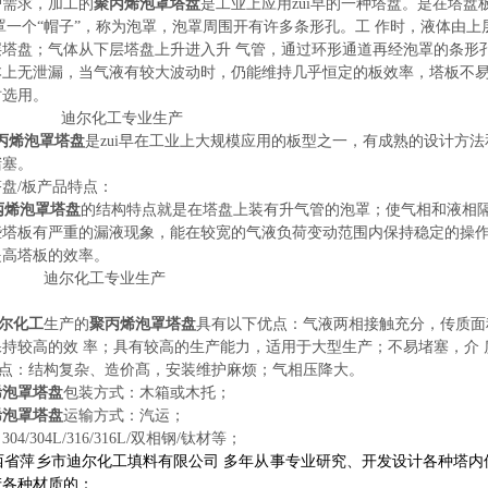
户需求，加工的
聚丙烯泡罩塔盘
是工业上应用zui早的一种塔盘。是在塔盘
罩一个“帽子”，称为泡罩，泡罩周围开有许多条形孔。工
作时，液体由上
层塔盘；气体从下层塔盘上升进入升
气管，通过环形通道再经泡罩的条形
本上无泄漏，当气液有较大波动时，仍能维持几乎恒定的板效率，塔板不
时选用。
迪尔化工专业生产
丙烯泡罩塔盘
是zui早在工业上大规模应用的板型之一，有成熟的设计方
堵塞。
塔盘
/
板产品特点：
丙烯泡罩塔盘
的结构特点就是在塔盘上装有升气管的泡罩；使气相和液相
些塔板有严重的漏液现象，能在较宽的气液负荷变动范围内保持稳定的操
提高塔板的效率。
迪尔化工专业生产
尔化工
生产的
聚丙烯泡罩塔盘
具有以下
优点：气液两相接触充分，传质
保持较高的效
率；具有较高的生产能力，适用于大型生产；不易堵塞，介
点：结构复杂、造价髙，安装维护麻烦；气相压降大。
烯泡罩塔盘
包装方式：
木
箱或木托；
烯泡罩塔盘
运输
方式：汽运；
04/304L/316/316L/双相钢/钛材等；
省萍乡市迪尔化工填料有限公司 多年从事专业研究、开发设计各种塔内
产各种材质的：