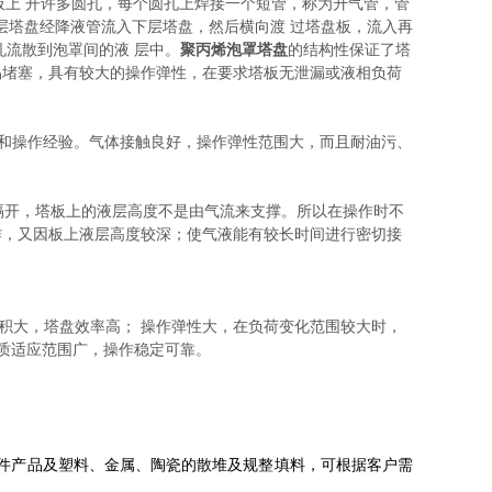
板上
开许多圆孔，每个圆孔上焊接一个短管，称为升气管，管
层塔盘经降液管流入下层塔盘，然后横向渡
过塔盘板，流入再
孔流散到泡罩间的液
层中。
聚丙烯泡罩塔盘
的结构性保证了塔
易堵塞，具有较大的操作弹性，在要求塔板无泄漏或液相负荷
法和操作经验。气体接触良好，操作弹性范围大，而且耐油污、
隔开，塔板上的液层高度不是由气流来支撑。所以在操作时不
作，又因板上液层高度较深；使气液能有较长时间进行密切接
面积大，塔盘效率高；
操作弹性大，在负荷变化范围较大时，
质适应范围广，操作稳定可靠。
件产品及塑料、金属、陶瓷的散堆及规整填料，可根据客户需