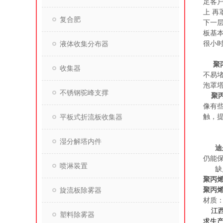
足客
上
再
复合肥
下一
板基
液体收集分布器
很小
聚
收集器
不易
泡罩
不锈钢驼峰支撑
聚
像有
平板式折流板收集器
触，
湿分解塔内件
迪
仍能
喷淋装置
缺
聚丙
旋流板除雾器
聚丙
材质：3
江西
塑料除雾器
求生