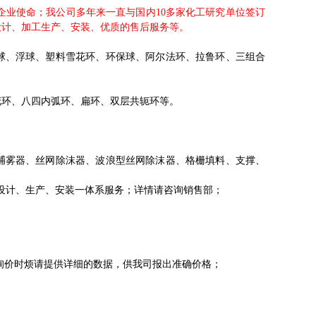
业使命；我公司多年来一直与国内10多家化工研究单位签订
设计、加工生产、安装、优质的售后服务等。
球、浮球、塑料雪花环、环保球、阿尔法环、拉鲁环、三组合
花环、八四内弧环、扁环、双层共轭环等。
。
捕雾器、丝网除沫器、波浪型丝网除沫器、格栅填料、支撑、
设计、生产、安装一体系服务；详情请咨询销售部；
询价时烦请提供详细的数据，供我司报出准确价格；