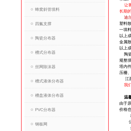
让客
蜂窝斜管填料
长期
迪
四氟支撑
塑料
一填
以上成
陶瓷分布器
金属
以上成
槽式分布器
陶
规整
丝网除沫器
塔内
压栅
江
槽式液体分布器
我们将
槽盘液体分布器
温馨
由于原
PVC分布器
价格
钢板网