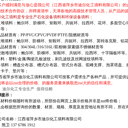
户感到满意与放心是我公司（江西省萍乡市迪尔化工填料有限公司）的企
的技术合作协议，并聘请清华，天津各地的高级技术管理人员，从产品的
尔化工填料是专业生产石化设备填料和环保设备填料；
散堆填料：鲍尔环、阶梯环、矩鞍环、共轭环、拉西环、花环、多面空心
料等；
品材质有：PP/PVC/CPVC/PVDF/PTFE/阻燃材质等
散堆填料：鲍尔环、阶梯环、矩鞍环、共轭环、拉西环、英特洛克斯、铝
品材质有：304/304L/316/316L/双相钢/尿素级不锈钢材质等
瓷散堆填料：鲍尔环、阶梯环、矩鞍环、共轭环、拉西环、十字隔板环等
填料：塑料/金属/陶瓷孔板波纹，刺孔波纹及丝网波纹填料等。
件填料：槽盘分布器、槽式分布器、管式分布器、驼峰支撑、泡罩塔盘、
、卡子、垫片等；
西省萍乡市迪尔化工填料有限公司可按客户需求生产各种产品，并可提供
会以zui合理的价格、的服务质量来换取您zui大的信任和满意。
迪尔化工专业生产 值得信赖
提示：
材料价格随时有所波动，所部份在网页上展示价格并非是zui终价格；
也会根据您所询价的数量、材质、规格、厚度及发货地址有所不同， 所在
：
公司名称：江西省萍乡市迪尔化工填料有限公司
：熊卫 137 6786 1912