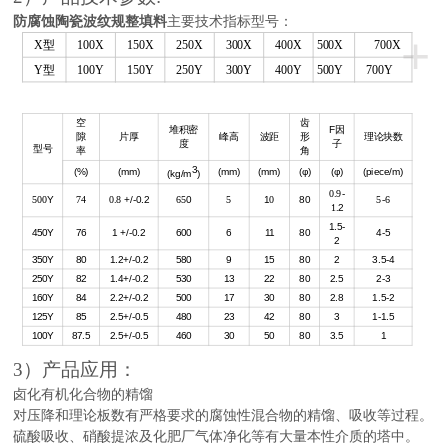
防腐蚀陶瓷
波纹规整
填料
主要技术指标型号：
+
X型
100X
150X
250X
300X
400X
500X
700X
Y型
100Y
150Y
250Y
300Y
400Y
500Y
700Y
空
齿
堆积密
F
因
隙
片厚
峰高
波距
形
理论块数
度
子
型号
率
角
3
(%)
(mm)
(mm)
(mm)
(φ)
(φ)
(piece/m)
(kg/m
)
0.9
-
500
Y
74
0.8
+/-0.2
65
0
5
1
0
80
5-6
1.
2
1.5-
450Y
76
1 +/-0.2
600
6
11
80
4-5
2
350Y
80
1.2+/-0.2
580
9
15
80
2
3.5-4
250Y
82
1.4+/-0.2
530
13
22
80
2.5
2-3
160Y
84
2.2+/-0.2
500
17
30
80
2.8
1.5-2
125Y
85
2.5+/-0.5
480
23
42
80
3
1-1.5
100Y
87.5
2.5+/-0.5
460
30
50
80
3.5
1
3）产品应用：
卤化有机化合物的精馏
对压降和理论板数有严格要求的腐蚀性混合物的精馏、吸收等过程。
硫酸吸收、硝酸提浓及化肥厂气体净化等有大量本性介质的塔中。