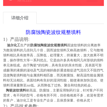
ARTICLES
详细介绍
防腐蚀陶瓷波纹规整
填料
1）产品说明:
迪尔化工
生产的
防腐蚀陶瓷
波纹规整
填料
因波纹填料的分离效率
为散装填料的几倍到几十倍，因而波纹填料又称高效填料，它与散堆
填料相比具有效率高，压降低，处理量大，持液量大，放大效果不明
显，操作弹性大等一系列优点。
它是由许多具有相同几何形状的填料
单元体组成。由于陶瓷*的结构，具有良好的亲水性能，其表面可形
成极薄的液膜的湍动及气流的倾斜曲折通道能促进气流但又不阻挡气
流使陶瓷填料能与金属填料相匹敌，而其耐腐蚀、耐高温性能金属填
料却无法相比。表面结构有良好的湿润性能，能使液体加快流动、使
填料滞液量降至zui低。从而降低了过热、聚合和结焦的机会。
陶瓷波纹填料
耐高温、防腐蚀，主要应用制药行业，针对客户不同
需求，有不同的型号，价格有所不同，但价格相差不多，欢迎有需求
的客户，迪尔化工是专业生产企业，且保质保量、价格从优！
2）产品技术参数: