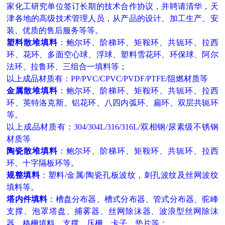
家化工研究单位签订长期的技术合作协议，并聘请清华，天
津各地的高级技术管理人员，从产品的设计、加工生产、安
装、优质的售后服务等等。
塑料散堆填料
：
鲍尔环、阶梯环、矩鞍环、共轭环、拉西
环、花环、多面空心球、浮球、塑料雪花环、环保球、
阿尔
法环、拉鲁环、三组合一填料等；
以上成品材质有：
PP/PVC/CPVC/PVDF/PTFE/阻燃材质等
金属散堆填料
：
鲍尔环、阶梯环、矩鞍环、共轭环、拉西
环
、英特洛克斯、铝花环、八四内弧环、扁环、双层共轭环
等。
以上成品材质有：
304/304L/316/316L/双相钢/尿素级不锈钢
材质等
陶瓷散堆填料
：
鲍尔环、阶梯环、矩鞍环、共轭环、拉西
环
、十字隔板环等。
规整填料
：塑料
/金属/陶瓷孔板波纹，刺孔波纹及丝网波纹
填料等。
塔内件填料
：槽盘分布器、槽式分布器、管式分布器、驼峰
支撑、泡罩塔盘、捕雾器、丝网除沫器、波浪型丝网除沫
器、格栅填料、支撑、压栅、卡子、垫片等；