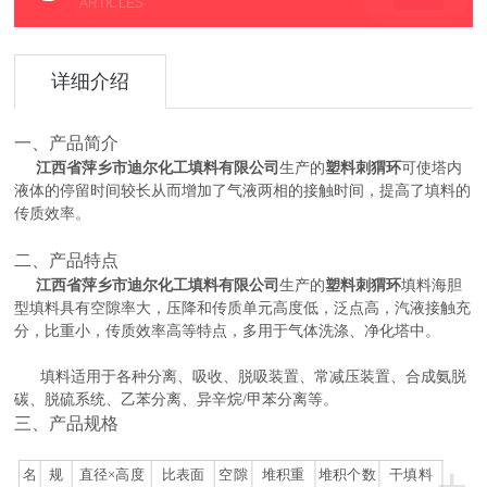
ARTICLES
详细介绍
一、产品简介
江西省萍乡市迪尔化工填料有限公司
生产的
塑料刺猬环
可使塔内
液体的停留时间较长从而增加了气液两相的接触时间，提高了填料的
传质效率。
二、产品特点
江西省萍乡市迪尔化工填料有限公司
生产的
塑料刺猬环
填料海胆
型填料具有空隙率大，压降和传质单元高度低，泛点高，汽液接触充
分，比重小，传质效率高等特点，多用于气体洗涤、净化塔中。
填料适用于各种分离、吸收、脱吸装置、常减压装置、合成氨脱
碳、脱硫系统、乙苯分离、异辛烷/甲苯分离等。
三、产品规格
+
名
规
直径×高度
比表面
空隙
堆积重
堆积个数
干填料