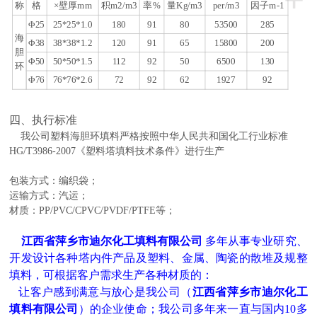
称
格
×壁厚mm
积m2/m3
率%
量Kg/m3
per/m3
因子m-1
Φ25
25*25*1.0
180
91
80
53500
285
海
Φ38
38*38*1.2
120
91
65
15800
200
胆
Φ50
50*50*1.5
112
92
50
6500
130
环
Φ76
76*76*2.6
72
92
62
1927
92
四、执行标准
我公司塑料海胆环填料严格按照中华人民共和国化工行业标准
HG/T3986-2007《塑料塔填料技术条件》进行生产
包装方式：
编织袋
；
运输
方式：汽运；
材质：PP/PVC/CPVC/PVDF/PTFE等；
江西省萍乡市迪尔化工填料有限公司
多年从事专业研究、
开发设计各种塔内件产品及塑料、金属、陶瓷的散堆及规整
填料，
可根据客户需求生产各种材质的：
让客户感到满意与放心是我公司（
江西省萍乡市迪尔化工
填料有限公司
）的企业使命；我公司多年来一直与国内
10多