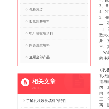
3、
孔板波纹
4、
5、
四氟规整填料
二、
1、
电厂吸收塔填料
数大
象，
陶瓷波纹填料
三、
安装
查看全部产品
的使
1)
孔板
相关文章
道与
内，
ARTICLES
内，
工、
了解孔板波纹填料的特性
离，