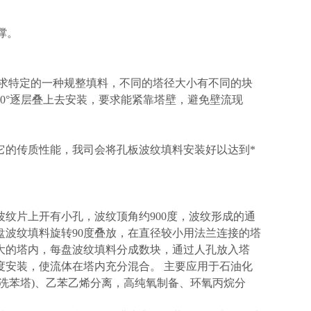
撑。
求特定的一种规整填料，不同的塔径大小有不同的块
0°逐层叠上去安装，要求能紧靠塔壁，避免壁流现
的传质性能，我司会将孔板波纹填料安装好以达到*
纹片上开有小孔，波纹顶角约900度，波纹形成的通
两盘波纹填料旋转90度叠放，在直径较小用法兰连接的塔
大的塔内，每盘波纹填料分成数块，通过人孔放入塔
度安装，使流体在塔内充分混合。 主要应用于石油化
洗苯塔)、乙苯乙烯分离，高纯氧制备、环氧丙烷分