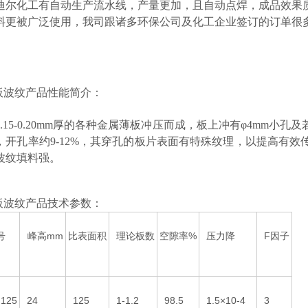
迪尔化工有自动生产流水线，产量更加，且自动点焊，成品效果
料更被广泛使用，我司跟诸多环保公司及化工企业签订的订单很
孔板波纹产品性能简介：
0.15-0.20mm厚的各种金属薄板冲压而成，板上冲有φ4mm小
，开孔率约9-12%，其穿孔的板片表面有特殊纹理，以提高有
波纹填料强。
孔板波纹产品技术参数：
号
峰高mm
比表面积
理论板数
空隙率%
压力降
F因子
125
24
125
1-1.2
98.5
1.5×10-4
3