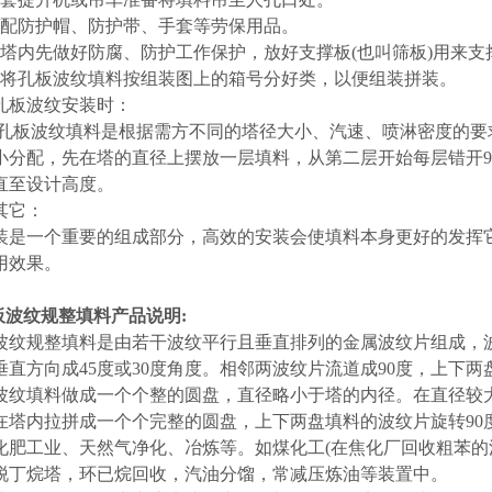
备配防护帽、防护带、手套等劳保用品。
将塔内先做好防腐、防护工作保护，放好支撑板(也叫筛板)用来支
先将孔板波纹填料按组装图上的箱号分好类，以便组装拼装。
孔板波纹安装时：
孔板波纹填料是根据需方不同的塔径大小、汽速、喷淋密度的要
小分配，先在塔的直径上摆放一层填料，从第二层开始每层错开9
直至设计高度。
其它：
是一个重要的组成部分，高效的安装会使填料本身更好的发挥它
用效果。
孔板波纹规整填料产品说明:
波纹规整填料是由若干波纹平行且垂直排列的金属波纹片组成，波
垂直方向成45度或30度角度。相邻两波纹片流道成90度，上下
波纹填料做成一个个整的圆盘，直径略小于塔的内径。在直径较
在塔内拉拼成一个个完整的圆盘，上下两盘填料的波纹片旋转90
化肥工业、天然气净化、冶炼等。如煤化工(在焦化厂回收粗苯的
脱丁烷塔，环已烷回收，汽油分馏，常减压炼油等装置中。