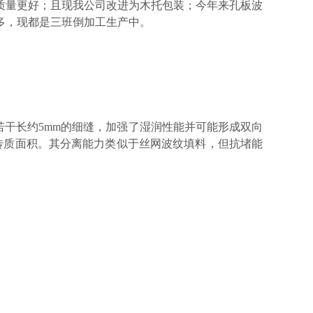
质量更好；且现我公司改进为木托包装；今年来孔板波
多，现都是三班倒加工生产中。
孔及若干长约5mm的细缝，加强了湿润性能并可能形成双向
效传质面积。其分离能力类似于丝网波纹填料，但抗堵能