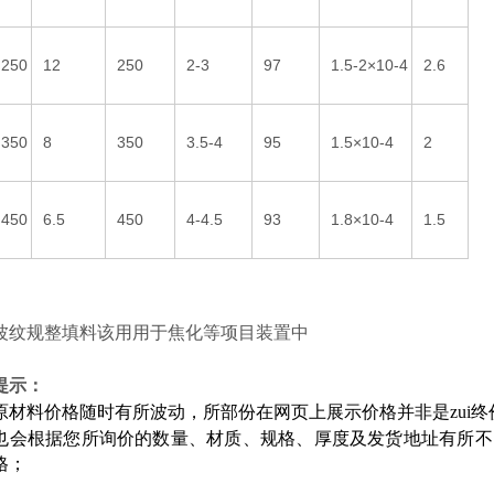
250
12
250
2-3
97
1.5-2×10-4
2.6
350
8
350
3.5-4
95
1.5×10-4
2
450
6.5
450
4-4.5
93
1.8×10-4
1.5
波纹规整填料该用用于焦化等项目装置中
提示：
原材料价格随时有所波动，所部份在网页上展示价格并非是zui终
也会根据您所询价的数量、材质、规格、厚度及发货地址有所不
格；