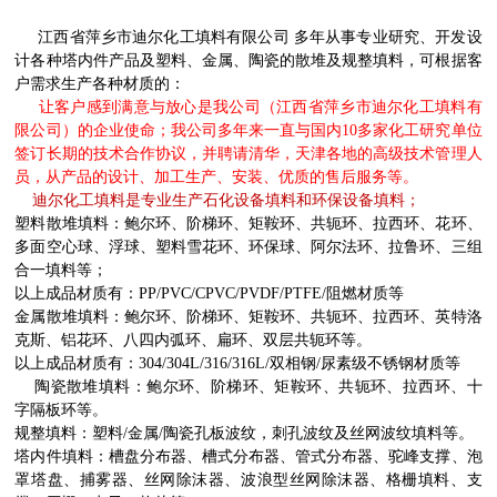
江西省萍乡市迪尔化工填料有限公司
多年从事专业研究、开发设
计各种塔内件产品及塑料、金属、陶瓷的散堆及规整填料，
可根据客
户需求生产各种材质的：
让客户感到满意与放心是我公司（江西省萍乡市迪尔化工填料有
限公司）的企业使命；我公司多年来一直与国内
10多家化工研究单位
签订长期的技术合作协议，并聘请清华，天津各地的高级技术管理人
员，从产品的设计、加工生产、安装、优质的售后服务等。
迪尔化工填料是专业生产
石化设备填料和环保设备填料；
塑料散堆填料：
鲍尔环、阶梯环、矩鞍环、共轭环、拉西环、花环、
多面空心球、浮球、塑料雪花环、环保球、
阿尔法环、拉鲁环、三组
合一填料等；
以上成品材质有：
PP/PVC/CPVC/PVDF/PTFE/阻燃材质等
金属散堆填料：
鲍尔环、阶梯环、矩鞍环、共轭环、拉西环
、英特洛
克斯、铝花环、八四内弧环、扁环、双层共轭环等。
以上成品材质有：
304/304L/316/316L/双相钢/尿素级不锈钢材质等
陶瓷散堆填料：
鲍尔环、阶梯环、矩鞍环、共轭环、拉西环
、十
字隔板环等。
规整填料：
塑料
/金属/陶瓷孔板波纹，刺孔波纹及丝网波纹填料等。
塔内件填料：
槽盘分布器、槽式分布器、管式分布器、驼峰支撑、泡
罩塔盘、捕雾器、丝网除沫器、波浪型丝网除沫器、格栅填料、支