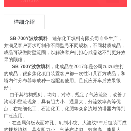
ARTICLES
详细介绍
SB-700Y波纹填料
，迪尔化工填料有限公司专业生产，
并满足客户要求可制作不同型号不同规格，不同材质成品，
成品可设做防壁流圈，以解决客户们担心成品达不到更好效
果的顾虑；
SB-700Y波纹填料
，此成品在2017年是公司zuizui主打
的成品，很多焦化项目装置客户都一次性订几百方成品，和
塔内件分布器等成种一起配套使用。且反应开车后效果很
好；
由于其结构规则，均匀，对称，规定了气液流路，改善了
沟流和壁流现象，具有阻力小，通量大，分流效率高等优
点，在精细化工，石油化工，化肥等众多流域的塔器内得到
广泛应用。
：
在金属薄板表面
冲
孔、轧制小纹、大波纹***后组装而成
的规整填料，具有阻力小、气液布均匀、效率高、能量大、