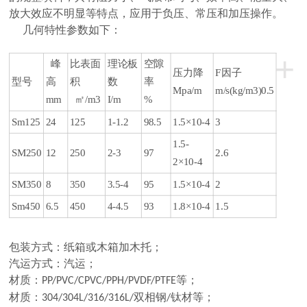
放大效应不明显等特点，应用于负压、常压和加压操作
。
几何特性参数如下
：
+
峰
比表面
理论板
空隙
压力降
F
因子
型号
高
积
数
率
Mpa/m
m/s(kg/m3)0.5
mm
㎡
/m3
I/m
%
Sm125
24
125
1-1.2
98.5
1.5×10-4
3
1.5-
SM250
12
250
2-3
97
2.6
2×10-4
SM350
8
350
3.5-4
95
1.5×10-4
2
Sm450
6.5
450
4-4.5
93
1.8×10-4
1.5
包装方式：纸箱或木箱加木托；
汽运方式：汽运；
材质：
等；
PP/PVC/CPVC/PPH/PVDF/PTFE
材质：
双相钢
钛材等；
304/304L/316/316L/
/