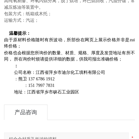
高纯氧制备、环氧丙烷分离，脱丁烷塔，环已烷回收，汽油分馏，常
减压炼油等装置中。
包装方式：纸箱或木托；
运输
方式：汽运；
温馨提示：
由于原材料价格随时有所波动，所部份在网页上展示价格并非是zui
终价格；
价格也会根据您所询价的数量、材质、规格、厚度及发货地址有所不
同， 所在询价时烦请提供详细的数据，供我司报出准确价格；
：
公司名称：江西省萍乡市迪尔化工填料有限公司
：熊卫 137 6786 1912
：151 7997 7831
地址：江西省萍乡市硖石工业园区
产品咨询