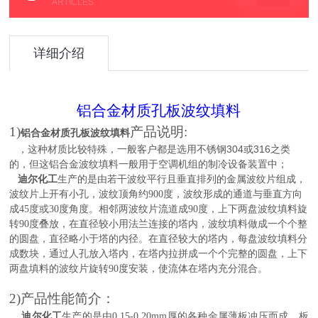
ARTICLES
详细介绍
铝合金材质孔板波纹填料
1)
产品说明:
铝合金材质孔板波纹填料
，这种材质比较特殊，一般客户都是选用不锈钢304或316之类
的，但这铝合金波纹填料一般用于空调机组的制冷设备装置中；
迪尔化工
生产的
是由若干波纹平行且垂直排列的金属波纹片组成，
波纹片上开有小孔，波纹顶角约90
0度
，波纹形成的通道与垂直方向
成45
度
或30
度
角度。相邻两波纹片流道成90
度
，上下两盘波纹填料旋
转90
度
叠放，在直径较小用法兰连接的塔内，波纹填料做成一个个整
的圆盘，直径略小于塔的内径。在直径较大的塔内，每盘波纹填料分
成数块，通过人孔放入塔内，在塔内拉拼成一个个完整的圆盘，上下
两盘填料的波纹片旋转90
度
安装，使流体在塔内充分混合。
2)
产品性能简介：
迪尔化工
生产的
是由0.15-0.20mm厚的各种金属薄板冲压而成，板