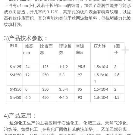
上冲有φ4mm小孔及若干长约5mm的细缝，加强了湿润性能并可能形
成双向渗透，开孔率约9-12％，其穿孔的板片表面有特殊纹理，以提
高有效传质面积。其分离能力类似于丝网波纹填料，但抗堵能力比波
纹填料强。
3)产品技术参数：
+
型号
峰高
比表面
理论板
空隙
压力降
F因
mm
积
数
率%
子
Sm125
24
125
1-1.2
98.5
1.5×10-4
3
SM250
12
250
2-3
97
1.5-2×10-
2.6
4
SM350
8
350
3.5-4
95
1.5×10-4
2
Sm450
6.5
450
4-4.5
93
1.8×10-4
1.5
4)产品应用：
迪尔化工
生产的
主要应用于石油化工、化肥工业、天然气净化、
冶炼等。如煤化工（在焦化厂回收粗苯的洗苯塔）、乙苯乙烯分离，