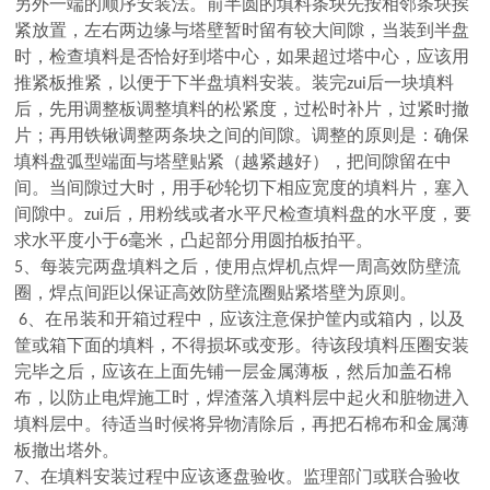
另外一端的顺序安装法。前半圆的填料条块先按相邻条块挨
紧放置，左右两边缘与塔壁暂时留有较大间隙，当装到半盘
时，检查填料是否恰好到塔中心，如果超过塔中心，应该用
推紧板推紧，以便于下半盘填料安装。装完zui后一块填料
后，先用调整板调整填料的松紧度，过松时补片，过紧时撤
片；再用铁锹调整两条块之间的间隙。调整的原则是：确保
填料盘弧型端面与塔壁贴紧（越紧越好），把间隙留在中
间。当间隙过大时，用手砂轮切下相应宽度的填料片，塞入
间隙中。zui后，用粉线或者水平尺检查填料盘的水平度，要
求水平度小于6毫米，凸起部分用圆拍板拍平。
5、每装完两盘填料之后，使用点焊机点焊一周高效防壁流
圈，焊点间距以保证高效防壁流圈贴紧塔壁为原则。
6、在吊装和开箱过程中，应该注意保护筐内或箱内，以及
筐或箱下面的填料，不得损坏或变形。待该段填料压圈安装
完毕之后，应该在上面先铺一层金属薄板，然后加盖石棉
布，以防止电焊施工时，焊渣落入填料层中起火和脏物进入
填料层中。待适当时候将异物清除后，再把石棉布和金属薄
板撤出塔外。
7、在填料安装过程中应该逐盘验收。监理部门或联合验收