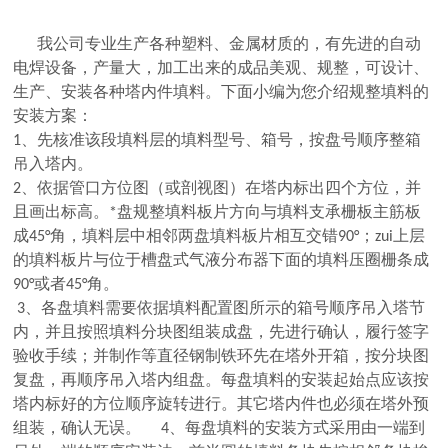
我公司专业生产各种塑料、金属材质的
，有先进的自动
电焊设备，产量大，加工出来的成品美观、规整，可设计、
生产、安装各种塔内件填料。下面小编为您介绍规整填料的
安装方案：
1、先核准该段填料层的填料型号、箱号，按盘号顺序整箱
吊入塔内。
2、依据管口方位图（或剖视图）在塔内标出四个方位，并
且画出标高。*盘规整填料板片方向与填料支承栅板主筋板
成45°角，填料层中相邻两盘填料板片相互交错90°；zui上层
的填料板片与位于槽盘式气液分布器下面的填料压圈栅条成
90°或者45°角。
3、各盘填料需要依据填料配置图所示的箱号顺序吊入塔节
内，并且按照填料分块图组装成盘，先进行确认，履行签字
验收手续；并制作等直径钢制铁环先在塔外开箱，按分块图
复盘，再顺序吊入塔内组盘。每盘填料的安装起始点应该按
塔内标好的方位顺序旋转进行。其它塔内件也必须在塔外预
组装，确认无误。 4、每盘填料的安装方式采用由一端到