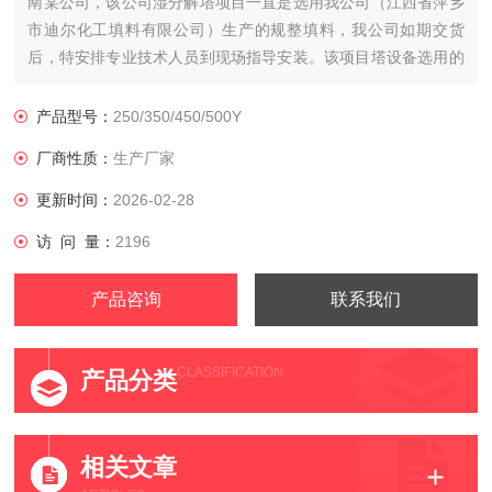
南某公司，该公司湿分解塔项目一直是选用我公司（江西省萍乡
市迪尔化工填料有限公司）生产的规整填料，我公司如期交货
后，特安排专业技术人员到现场指导安装。该项目塔设备选用的
是我公司生产的湿分解规整填料，共计3个塔更换填料数量500多
立方。
产品型号：
250/350/450/500Y
厂商性质：
生产厂家
更新时间：
2026-02-28
访 问 量：
2196
产品咨询
联系我们
CLASSIFICATION
产品分类
相关文章