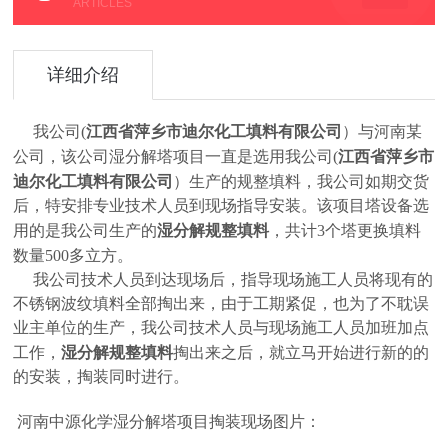
ARTICLES
详细介绍
(
江西省萍乡市迪尔化工填料有限公司
）
与河南某
我公司
公司
(
江西省萍乡市
，该公司湿分解塔项目一直是选用我公司
迪尔化工填料有限公司
）
生产的规整填料，我公司如期交货
后，特安排专业技术人员到现场指导安装。该项目塔设备选
湿分解规整填料
共计
3个塔更换填料
用的是我公司生产的
，
500多
数量
立方。
我公司技术人员到达现场后，指导现场施工人员将现有的
不锈钢波纹填料全部掏出来，由于工期紧促，也为了不耽误
业主单位的生产，我公司技术人员与现场施工人员加班加点
湿分解规整填料
工作，
掏出来之后，就立马开始进行新的
的
的安装，掏装同时进行。
河南中源化学湿分解塔项目
掏装现场图片：