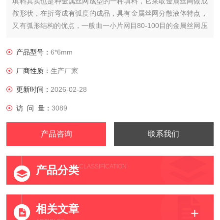
填料其实也是种金属丝网成型的一种填料，它采取金属丝网做成
鞍形状，在折弯成有弧度的成品，具有金属丝网分散液体特点，
又有弧形结构的优点，一般由一小片网目80-100目的金属丝网压
成，丝网尺寸一般为6*6mm，丝网既增加了填料比表面积，同时
又增加了液体润湿性能和流动中的桡动，因此，填料具有很高的
产品型号：
6*6mm
传质性能，属于高效塔填料之一。
厂商性质：
生产厂家
更新时间：
2026-02-28
访 问 量：
3089
产品咨询
联系我们
CLASSIFICATION
产品分类
相关文章