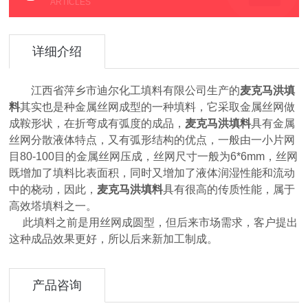
ARTICLES
详细介绍
江西省萍乡市迪尔化工填料有限公司生产的
麦克马洪填
料
其实也是种金属丝网成型的一种填料，它采取金属丝网做
成鞍形状，在折弯成有弧度的成品，
麦克马洪填料
具有金属
丝网分散液体特点，又有弧形结构的优点，一般由一小片网
目
80-100
目的金属丝网压成，丝网尺寸一般为
6*6mm
，丝网
既增加了填料比表面积，同时又增加了液体润湿性能和流动
中的桡动，因此，
麦克马洪填料
具有很高的传质性能，属于
高效塔填料之一。
此填料之前是用丝网成圆型，但后来市场需求，客户提出
这种成品效果更好，所以后来新加工制成。
产品咨询