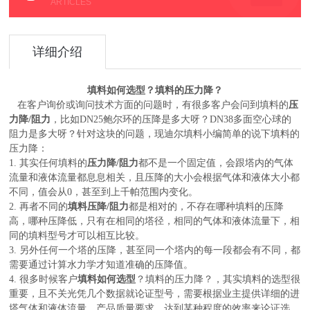
ARTICLES
详细介绍
填料如何选型
？填料的压力降？
在客户询价或询问技术方面的问题时，有很多客户会问到填料的
压
力降/阻力
，比如
DN25鲍尔环的压降是多大呀？DN38多面空心球的
阻力是多大呀？针对这块的问题，现迪尔填料小编简单的说下填料的
压力降：
1.
其实任何填料的
压力降/阻力
都不是一个固定值，会跟塔内的气体
流量和液体流量都息息相关，且压降的大小会根据气体和液体大小都
不同，值会从0，甚至到上千帕范围内变化。
2.
再者不同的
填料压降/阻力
都是相对的，不存在哪种填料的压降
高，哪种压降低，只有在相同的塔径，相同的气体和液体流量下，相
同的填料型号才可以相互比较。
3.
另外任何一个塔的压降，甚至同一个塔内的每一段都会有不同，都
需要通过计算水力学才知道准确的压降值。
填料如何选型
？填料的压力降？
4.
很多时候客户
，其实填料的选型很
重要，且不关光凭几个数据就论证型号，需要根据业主提供详细的进
塔气体和液体流量，产品质量要求、达到某种程度的效率来论证选