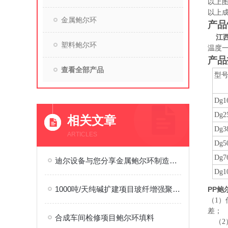
以上
以上成
金属鲍尔环
产品
江
塑料鲍尔环
温度一
产品
查看全部产品
型
Dg1
Dg2
相关文章
Dg3
ARTICLES
Dg5
Dg7
迪尔设备与您分享金属鲍尔环制造过程
Dg1
1000吨/天纯碱扩建项目玻纤增强聚丙烯鲍尔环填料、不锈钢丝网除沫器
PP鲍
（1
差；
合成车间检修项目鲍尔环填料
（2