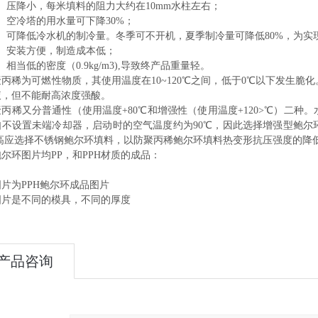
）压降小，每米填料的阻力大约在10mm水柱左右；
）空冷塔的用水量可下降30%；
）可降低冷水机的制冷量。冬季可不开机，夏季制冷量可降低80%，为实
）安装方便，制造成本低；
相当低的密度（0.9kg/m3),导致终产品重量轻。
稀为可燃性物质，其使用温度在10~120℃之间，低于0℃以下发生脆
液，但不能耐高浓度强酸。
稀又分普通性（使用温度+80℃和增强性（使用温度+120>℃）二种
如不设置未端冷却器，启动时的空气温度约为90℃，因此选择增强型鲍尔
m高应选择不锈钢鲍尔环填料，以防聚丙稀鲍尔环填料热变形抗压强度的降
尔环图片均PP，和PPH材质的成品：
片为PPH鲍尔环成品图片
图片是不同的模具，不同的厚度
产品咨询