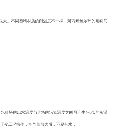
很大。不同塑料材质的耐温度不一样，聚丙烯鲍尔环的耐瞬间
水冷塔的出水温度与进塔的污氮温度之间可产生4~5℃的负温
利于变工况操作，空气量加大后，不易带水；