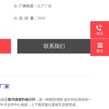
厂商性质：
生产厂家
访 问 量：
2604
电话
联系我们
微信
厂家
也就是
聚丙烯
塑料鲍尔环
，
是一种新型填料,是针对拉西环的一
窗叶片在环中心相搭，上下面层窗位置相互交搭而成。