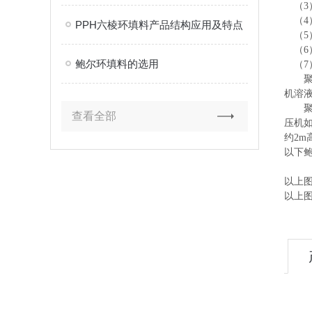
（3
（4
PPH六棱环填料产品结构应用及特点
（5
（6
鲍尔环填料的选用
（7）
聚丙
机溶
聚丙
查看全部
压机
约2
以下鲍
以上图
以上