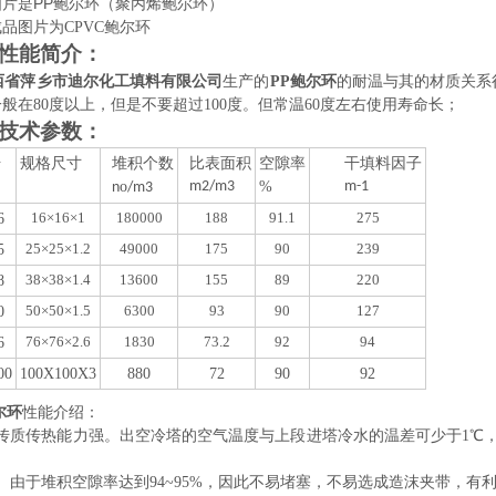
图片是PP鲍尔环（聚丙烯鲍尔环）
品图片为CPVC鲍尔环
性能简介：
西省萍乡市迪尔化工填料有限公司
生产的
PP
鲍尔环
的耐温与其的材质
关系
般在80度以上，但是
不要超过100度。但常温60度左右使用寿命长；
技术参数
：
号
规格尺寸
堆积个数
比表面积
空隙率
干填料因子
o
m2/m3
%
m-1
n
/m3
16×16×1
180000
188
91.1
275
6
25×25×1.2
49000
175
90
239
5
38×38×1.4
13600
155
89
220
8
50×50×1.5
6300
93
90
127
0
76×76×2.6
1830
73.2
92
94
6
00
100X100X3
880
72
90
92
尔环
性能介绍：
）传质传热能力强。出空冷塔的空气温度与上段进塔冷水的温差可少于1℃，
）由于堆积空隙率达到94~95%，因此不易堵塞，不易选成造沫夹带，有