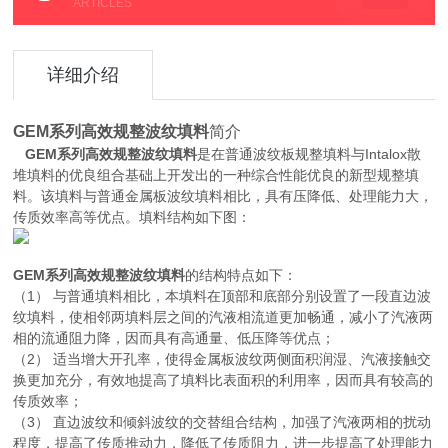
ARTICLES
详细介绍
GEM系列高效规整波纹填料
简介
GEM系列高效规整波纹填料
是在普通波纹板规整填料与Intalox散
堆填料的优良组合基础上开发出的一种综合性能优良的新型规整填
料。该填料与普通金属板波纹填料相比，具有压降低、处理能力大，
传质效率高等优点。填料结构如下图：
GEM系列高效规整波纹填料
的结构特点如下：
（1） 与普通填料相比，本填料在顶部和底部分别设置了一段直边波
纹填料，使相邻两填料层之间的汽液相流道更加畅通，减小了汽液两
相的流通阻力降，因而具有高通量、低压降等优点；
（2） 适当增大开孔率，使得金属板波纹两侧面积润湿、汽液接触交
换更加充分，有效地提高了填料比表面积的利用率，因而具有较高的
传质效率；
（3） 直边波纹和倾斜波纹的交替组合结构，加强了汽液两相的扰动
程度，提高了传质推动力，降低了传质阻力，进一步提高了处理能力