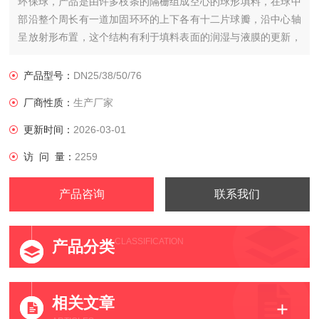
环保球，产品是由许多枝条的隔栅组成空心的球形填料，在球中
部沿整个周长有一道加固环环的上下各有十二片球瓣，沿中心轴
呈放射形布置，这个结构有利于填料表面的润湿与液膜的更新，
由于隔栅在塔内堆积的孔隙均匀。
产品型号：
DN25/38/50/76
厂商性质：
生产厂家
更新时间：
2026-03-01
访 问 量：
2259
产品咨询
联系我们
CLASSIFICATION
产品分类
相关文章