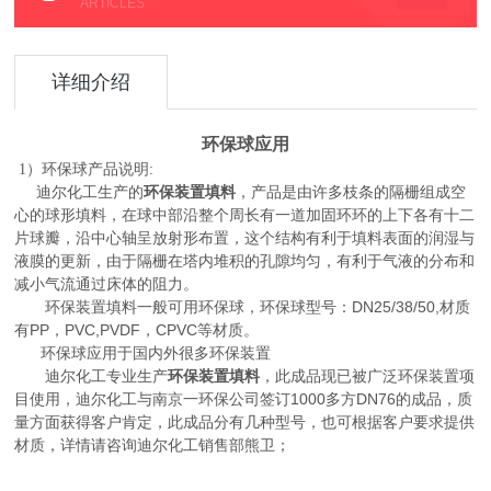
ARTICLES
详细介绍
环保球应用
环保球
1）
产品说明:
环保装置填料
迪尔化工生产的
，产品是由许多枝条的隔栅组成空
心的球形填料，在球中部沿整个周长有一道加固环环的上下各有十二
片球瓣，沿中心轴呈放射形布置，这个结构有利于填料表面的润湿与
液膜的更新，由于隔栅在塔内堆积的孔隙均匀，有利于气液的分布和
减小气流通过床体的阻力。
环保装置填料一般可用环保球，环保球型号：DN25/38/50,材质
有PP，PVC,PVDF，CPVC等材质。
环保球应用于国内外很多环保装置
迪尔化工专业生产
环保装置填料
，此成品现已被广泛环保装置项
目使用，迪尔化工与南京一环保公司签订1000多方DN76的成品，质
量方面获得客户肯定，此成品分有几种型号，也可根据客户要求提供
材质，详情请咨询迪尔化工销售部熊卫；