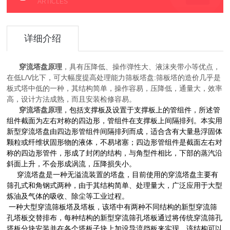
ARTICLES
详细介绍
穿流塔盘原理
，具有压降低、操作弹性大、液沫夹带小等优点，
在低L/V比下，可大幅度提高处理能力筛板塔盘:筛板塔的造价几乎是
板式塔中低的一种，其结构简单，操作容易，压降低，通量大，效率
高，设计方法成熟，而且安装检修容易。
穿流塔盘原理
，包括支撑板及设置于支撑板上的管组件，所述管
组件截面为左右对称的四边形，管组件在支撑板上间隔排列。本实用
新型穿流塔盘由四边形管组件间隔排列而成，适合含有大量悬浮固体
颗粒或纤维状固形物的液体，不易堵塞；四边形管组件是截面左右对
称的四边形管件，形成了封闭的结构，与角型件相比，下部的蒸汽沿
斜面上升，不会形成涡流，压降损失小。
穿流塔盘是一种无溢流装置的塔盘，目前使用的穿流塔盘主要有
筛孔式和角钢式两种，由于其结构简单、处理量大，广泛应用于大型
炼油及气体的吸收、除尘等工业过程。
一种大型穿流筛板塔及塔板，该塔中有两种不同结构的新型穿流筛
孔塔板交替排布，每种结构的新型穿流筛孔塔板通过将传统穿流筛孔
塔板分块安装并在各个塔板子块上加设导流挡板来实现，该结构可以