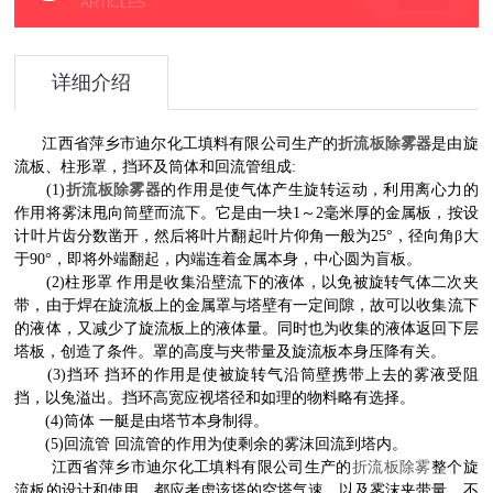
ARTICLES
详细介绍
江西省萍乡市迪尔化工填料有限公司生产的
折流板除雾器
是由旋
流板、柱形罩，挡环及筒体和回流管组成
:
(1)
折流板除雾器
的作用是使气体产生旋转运动，利用离心力的
作用将雾沫甩向筒壁而流下。它是由一块1～2毫米厚的金属板，按设
计叶片齿分数凿开，然后将叶片翻起叶片仰角一般为25°，径向角β大
于90°，即将外端翻起，内端连着金属本身，中心圆为盲板。
(2)柱形罩 作用是收集沿壁流下的液体，以免被旋转气体二次夹
带，由于焊在旋流板上的金属罩与塔壁有一定间隙，故可以收集流下
的液体，又减少了旋流板上的液体量。同时也为收集的液体返回下层
塔板，创造了条件。罩的高度与夹带量及旋流板本身压降有关。
(3)挡环 挡环的作用是使被旋转气沿筒壁携带上去的雾液受阻
挡，以兔溢出。挡环高宽应视塔径和如理的物料略有选择。
(4)筒体 一艇是由塔节本身制得。
(5)回流管 回流管的作用为使剩余的雾沫回流到塔内。
江西省萍乡市迪尔化工填料有限公司生产的
折流板除雾
整个旋
流板的设计和使用，都应考虑该塔的空塔气速，以及雾沫夹带量，不