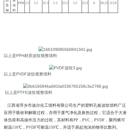
西
整
PPH
2.5
5.2
25.5
5.2
25.5
5.2
25.5
8
39.25
115.8
晋
填
钢
料
以上是PPH材质波纹规整填料
以上是PVDF波纹规整填料
以上是PTFE波纹规整填料
江西省萍乡市迪尔化工填料有限公司
生产的
塑料孔板波纹填料
广泛
应用于吸收和解吸过程，亦用于废气净化及换热过程，它适合于大液
体负荷和高操作压力的过程，其材料有
PP，PVC，PVDF，聚丙烯可
耐温110℃，PVDF可耐温150℃，并适于易起泡沫的物等比数列。