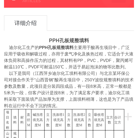
ARTICLES
详细介绍
PPH孔板规整填料
迪尔化工生产的
PPH孔板规整填料
主要用于酸再生项目中，广泛
应用于吸收和解吸过程，亦用于废气净化及换热过程，它适合于大液
体负荷和高操作压力的过程，其材料有PP，PVC，PVDF，聚丙烯可
耐温110℃，PVDF可耐温150℃，并适于易起泡沫的物等比数列。
以下是我司（江西萍乡迪尔化工填料有限公司）与北京某环保公
司对接合作关于“山西晋钢"酸再生项目中，250Y波纹规整填料的技术
参数及数量，此项目是分装四段成品，有一段8米高，正常一般都是
5米为一段，但客户设计是按8米，为了满足客户要求，迪尔化工填
料采取下面装填产品加厚为支撑，上面填料稍薄，这也是为了产品填
料在运行中不会下沉的情况。
+
项
直
碱洗塔
立
洗涤塔1
立
洗涤塔2
立
吸收塔
目
填
材
立方
合计
径
填充高
方
填充高
方
填充高
方
填充高
名
料
料
数
立方
M
度M
数
度M
数
度M
数
度M
称
山
规