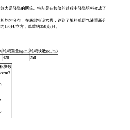
大效力是轻瓷的两倍。特别是在检修的过程中轻瓷填料变成了
相液相均匀分布，在底部特设六脚，达到了填料单层气液重新分
150只/立方，单重约350克/只。
%
堆积重量kg/m3
堆积块数no./m3
420
258
积块数
ece/m3
0
5
5