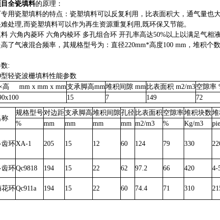
项目全瓷填料
的原理：
厂专用瓷塑填料的特点：瓷塑填料可以反复利用，比表面积大，通气量也
很难处理,而瓷塑填料可以作为再生资源重复利用,既环保又节能。
料 六角内菱环 六角内棱环 多孔组合环 开孔率高达50%以上以满足气
高了气液混合频率，其规格型号为：直径220mm*高度100 mm，堆积个数约
数:
9/9型轻瓷波栅填料性能参数
高 mm x mm x mm
支承脚高mm
堆积间隙 mm
比表面积 m2/m3
空隙率 
90x100
15
7
149
72
规格型号
对边距
支承脚高
堆积间隙
孔径
比表面积
空隙率
堆积块数
堆
名称
%
mm
mm
mm
mm
m2/m3
%
Kg/m3
pi
多齿环
XA-1
205
15
12
60
124
79
330
22
多齿环
Qc9818
194
15
22
62
97.2
66
420
4-
梅花环
Qc911a
194
15
22
60
74.4
71
310
21