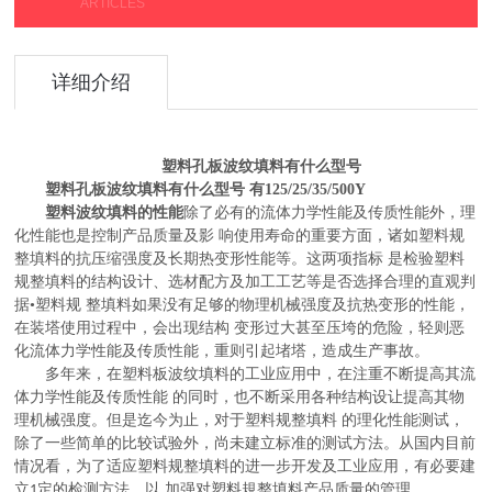
ARTICLES
详细介绍
塑料孔板波纹填料有什么型号
塑料孔板波纹填料有什么型号 有125/25/35/500Y
塑料波纹填料的性能
除了必有的流体力学性能及传质性能外，理
化性能也是控制产品质量及影
响使用寿命的重要方面，诸如塑料规
整填料的抗压缩强度及长期热变形性能等。这两项指标
是检验塑料
规整填料的结构设计、选材配方及加工工艺等是否选择合理的直观判
据
•塑料规 整填料如果没有足够的物理机械强度及抗热变形的性能，
在装塔使用过程中，会出现结构 变形过大甚至压垮的危险，轻则恶
化流体力学性能及传质性能，重则引起堵塔，造成生产事故。
多年来，在塑料板波纹填料的工业应用中，在注重不断提高其流
体力学性能及传质性能
的同时，也不断采用各种结构设让提高其物
理机械强度。但是迄今为止，对于塑料规整填料
的理化性能测试，
除了一些简单的比较试验外，尚未建立标准的测试方法。从国内目前
情况看，为了适应塑料规整填料的进一步开发及工业应用，有必要建
立
定的检测方法，以 加强对塑料規整填料产品质量的管理。
1