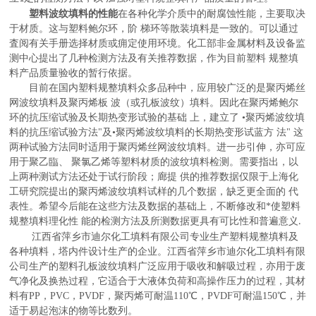
塑料波纹填料的性能
在各种化学介质中的耐腐蚀性能，主要取决
于材质。这与塑料鲍尔环，阶
梯环等散装填料是一致的。可以通过
査阅有关手册选择材质或痈定使用环境。化工部非金属材料及设备监
测中心提出了几种检测方法及有关推荐数据，作为目前塑料
规整填
料产品质量验收的暂行依据。
目前在国内塑料规整填料众多品种中，应用较广泛的是聚丙烯丝
网波纹填料及聚丙烯板
波（或孔板波纹）填料。因此在聚丙烯鲍尔
环的抗压缩试验及长期热变形试验的基础
上，建立了
•聚丙烯波纹填
料的抗压缩试验方法"及•聚丙烯波纹填料的长期热变形试蓝方 法" 这
两种试验方法同时适用于聚丙烯丝网波纹填料。进一步引伸，亦可应
用于聚乙臨、 聚氯乙烯等塑料材质的波纹填料检测。需要指出，以
上两种测试方法还处于试行阶段；廊提 供的推荐数据仅限于上海化
工研究院提出的聚丙烯波纹填料试样的几个数据，缺乏更全面的 代
表性。希望今后能在这些方法及数据的基础上，不断修改和*使塑料
规整填料理化性 能的检测方法及所测数据更具有可比性和普遍意义
.
江西省萍乡市迪尔化工填料有限公司专业生产塑料规整填料及
各种填料，塔内件设计生产的企业。
江西省萍乡市迪尔化工填料有限
公司生产的塑料孔板波纹填料广泛应用于吸收和解吸过程，亦用于废
气净化及换热过程，它适合于大液体负荷和高操作压力的过程，其材
料有PP，PVC，PVDF，聚丙烯可耐温110℃，PVDF可耐温150℃，并
适于易起泡沫的
物等比数列。