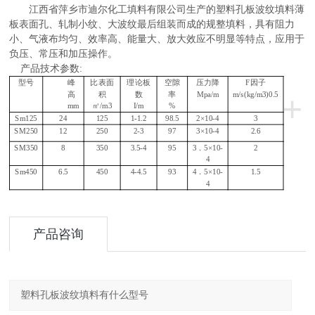
江西省萍乡市迪尔化工填料有限公司生产的塑料孔板波纹填料薄
板表面孔、轧制小纹、大波纹最后组装而成的规整填料，具有阻力
小、气液布均匀、效率高、能量大、放大效应不明显等特点，应用于
负压、常压和加压操作。
产品技术参数:
型号
峰
比表面
理论板
空隙
压力降
F因子
+
高
积
数
率
Mpa/m
m/s(kg/m3)0.5
mm
㎡
/m3
I/m
%
Sm125
24
125
1-1.2
98.5
2×10-4
3
SM250
12
250
2-3
97
3×10-4
2.6
SM350
8
350
3.5-4
95
3．5×10-
2
4
Sm450
6.5
450
4-4.5
93
4．5×10-
1.5
4
产品咨询