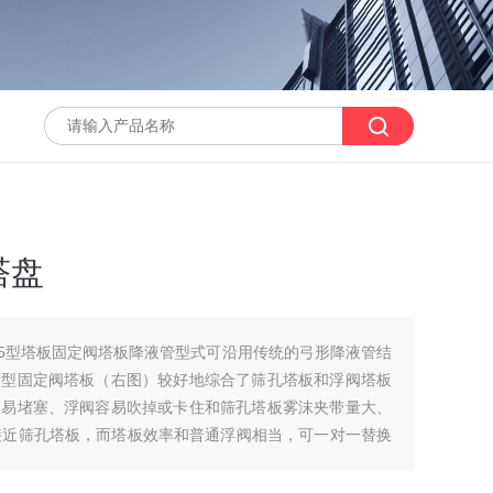
塔盘
J-5型塔板固定阀塔板降液管型式可沿用传统的弓形降液管结
新型固定阀塔板（右图）较好地综合了筛孔塔板和浮阀塔板
、易堵塞、浮阀容易吹掉或卡住和筛孔塔板雾沫夹带量大、
价接近筛孔塔板，而塔板效率和普通浮阀相当，可一对一替换