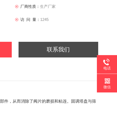
厂商性质：
生产厂家
访 问 量：
1245
联系我们
电话
微信
部件，从而消除了阀片的磨损和粘连。
固调塔盘与筛