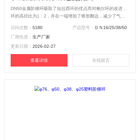
DN50金属阶梯环吸取了短拉西环的优点而对鲍尔环的改进，
环的高径比为1：2，并在一端增加了锥形翻边，减少了气体
通过床层的阻力，并增大了通量，填料强度较高，由于金属阶
访问次数：
5180
产品型号：
ＤＮ16/25/38/50
梯环结构特点，使气液分布均匀，增加了气液接触面积而提高
厂商性质：
生产厂家
了传质效率。
更新日期：
2026-02-27
查看详情
在线留言