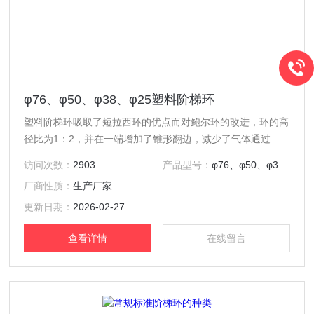
φ76、φ50、φ38、φ25塑料阶梯环
塑料阶梯环吸取了短拉西环的优点而对鲍尔环的改进，环的高
径比为1：2，并在一端增加了锥形翻边，减少了气体通过床
层的阻力，并增大了通量，填料强度较高，由于结构特点，使
访问次数：
2903
产品型号：
φ76、φ50、φ38、φ25
气液分布均匀，增加了气液接触面积而提高了传质效率。
厂商性质：
生产厂家
更新日期：
2026-02-27
查看详情
在线留言