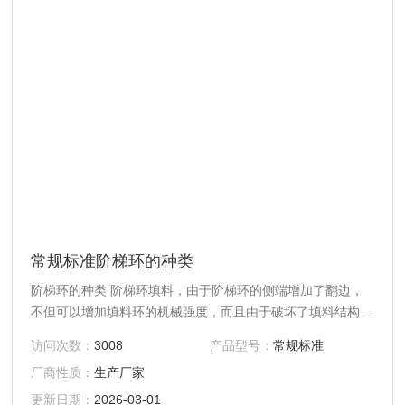
常规标准阶梯环的种类
阶梯环的种类 阶梯环填料，由于阶梯环的侧端增加了翻边，
不但可以增加填料环的机械强度，而且由于破坏了填料结构的
轴对称性，因而增加了填料投放时的定向几率。又由于翻边的
访问次数：
3008
产品型号：
常规标准
影响，使得填料在堆积时填料环隙之间的接触由以线性接触为
厂商性质：
生产厂家
主变为以点接触为主。
更新日期：
2026-03-01