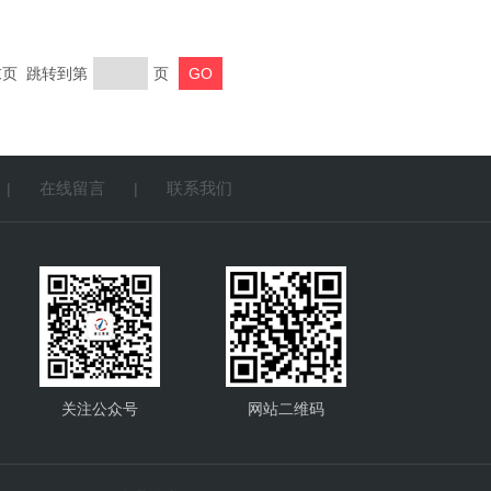
 末页 跳转到第
页
在线留言
联系我们
|
|
关注公众号
网站二维码