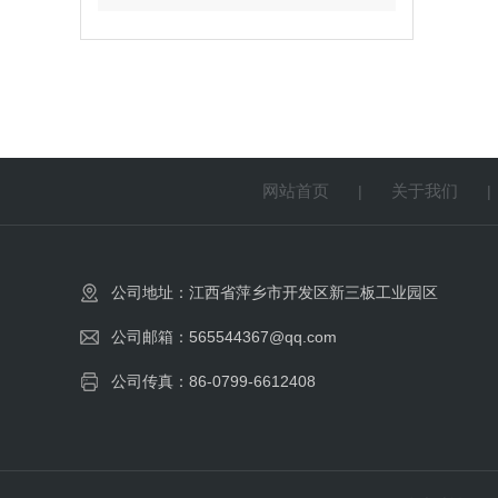
网站首页
关于我们
|
公司地址：江西省萍乡市开发区新三板工业园区
公司邮箱：565544367@qq.com
公司传真：86-0799-6612408