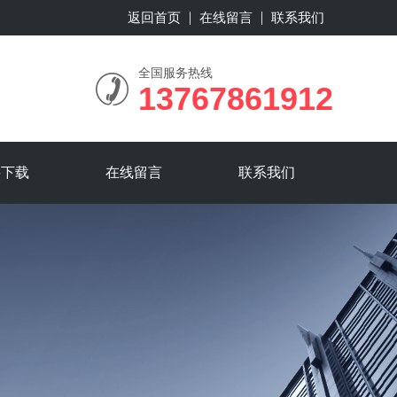
返回首页
在线留言
联系我们
全国服务热线
13767861912
料下载
在线留言
联系我们