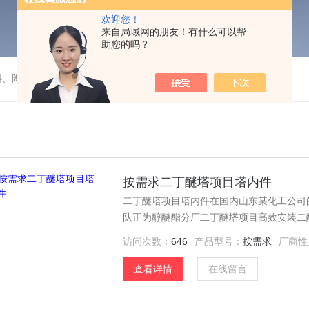
欢迎您！
来自局域网的朋友！有什么可以帮
助您的吗？
料、陶瓷）填料的成套装置项目
按需求二丁醚塔项目塔内件
二丁醚塔项目塔内件在国内山东某化工公司
队正为醇醚酯分厂二丁醚塔项目高效安装二
进行设计和制造，目前整体进展顺利。公司
访问次数：
646
产品型号：
按需求
厂商性
术为核心，持续为客户提供节能降耗型化工
查看详情
在线留言