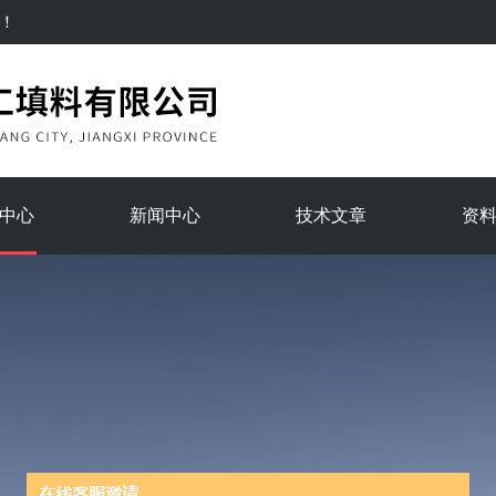
！
中心
新闻中心
技术文章
资