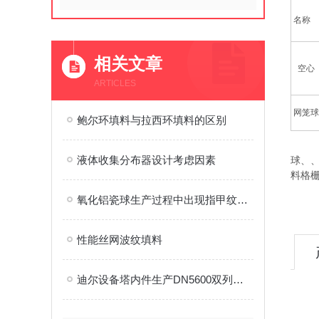
名称
相关文章
空心
ARTICLES
网笼球
鲍尔环填料与拉西环填料的区别
江西
液体收集分布器设计考虑因素
球、
料格
氧化铝瓷球生产过程中出现指甲纹缺陷的原因分析及优化处理
我们
性能丝网波纹填料
迪尔设备塔内件生产DN5600双列叶片式空气分布器