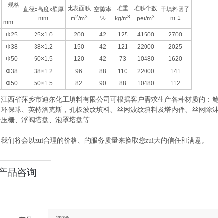
规格
比表面积
堆重
堆积个数
直径x高度x壁厚
空隙率
干填料因子
2
3
3
3
mm
%
m-1
m
/m
kg/m
per/m
mm
Φ25
25×1.0
200
42
125
41500
2700
Φ38
38×1.2
150
42
121
22000
2025
Φ50
50×1.5
120
42
73
10480
1620
Φ38
38×1.2
96
88
110
22000
141
Φ50
50×1.5
82
90
88
10480
112
省萍乡市迪尔化工填料有限公司可根据客户需求生产各种材质的：鲍尔
、环保球、英特洛克斯，孔板波纹填料、丝网波纹填料及塔内件、丝网除
栅压栅、浮阀塔盘、泡罩塔盘等
将会以zui合理的价格、的服务质量来换取您zui大的信任和满意。
产品咨询