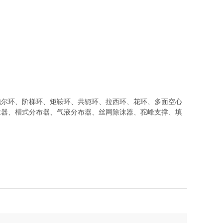
环、阶梯环、矩鞍环、共轭环、拉西环、花环、多面空心
沫器、槽式分布器、气液分布器、丝网除沫器、驼峰支撑、填