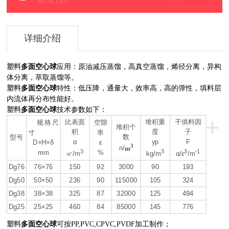
ARTICLES
详细介绍
塑料
多面空心球
应用：原油减压蒸馏，高真空蒸馏，烯径分离，异构
体分离，萃取蒸馏等。
塑料
多面空心球
特性：低压降，通量大，效率高，高的弹性，填料层
内流体再分布性能好。
塑料
多面空心球
技术参数如下：
+
比表面
堆积重
干填料因
规格尺
空隙
堆积个
积
度
子
寸
率
数
型号
α
yp
F
D×H×δ
ε
3
n/
m
3
3
3
-1
mm
%
㎡/m
kg/m
α/ε
/m
Dg76
76×76
150
92
3000
90
193
Dg50
50×50
236
90
115000
105
324
Dg38
38×38
325
87
32000
125
494
Dg25
25×25
460
84
85000
145
776
塑料
多面空心球
可按PP,PVC,CPVC,PVDF加工制作；