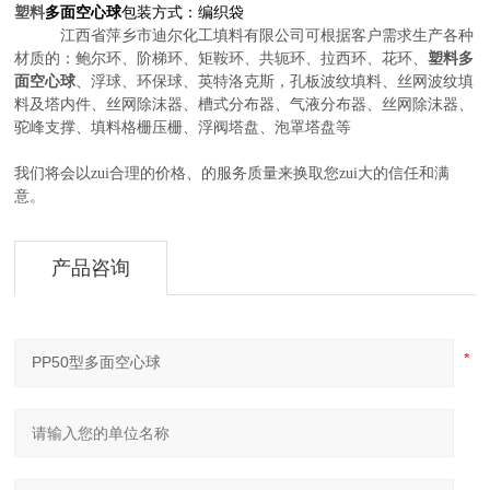
塑料
多面空心球
包装方式：编织袋
江西省萍乡市迪尔化工填料有限公司可根据客户需求生产各种
塑料
材质的：鲍尔环、阶梯环、矩鞍环、共轭环、拉西环、花环、
多
面空心球
、浮球、环保球、英特洛克斯，孔板波纹填料、丝网波纹填
料及塔内件、丝网除沫器、槽式分布器、气液分布器、丝网除沫器、
驼峰支撑、填料格栅压栅、浮阀塔盘、泡罩塔盘等
我们将会以zui合理的价格、的服务质量来换取您zui大的信任和满
意。
产品咨询