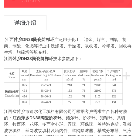
ARTICLES
详细介绍
江西萍乡DN38陶瓷阶梯环
广泛用于化工、冶金、煤气、制氧、制
药、制酸、化肥等行业中洗涤塔、干燥塔、吸收塔、冷却塔、回收再
生塔、脱硫塔等填充料。
江西萍乡DN38陶瓷阶梯环
技术参数如下：
+
规格
直径x高度x壁厚
比表面积
空隙率
堆积个数
干填料因子
名称
Normal
Diameter×Height×Thickness
Surface area
Void space
No.elements
Packing factor
Name
mm
mm
m2/m3
%
per/m3
m-1
Φ25
25×15×3
210
73
72000
540
Φ38
38×23×4
153
74
21600
378
陶瓷阶梯环
Cascade ring
Φ50
50×30×5
102
76
9100
232
Φ76
76×46×9
75
78
2500
158
江西省萍乡市迪尔化工填料有限公司可根据客户需求生产各种材质
江西萍乡
DN38陶瓷阶梯环
、
的：
鲍尔环、阶梯环、矩鞍环、共轭
环、拉西环、花环、多面空心球、浮球、环保球、英特洛克斯，孔板
波纹填料、丝网波纹填料及塔内件、丝网除沫器、槽式分布器、气液