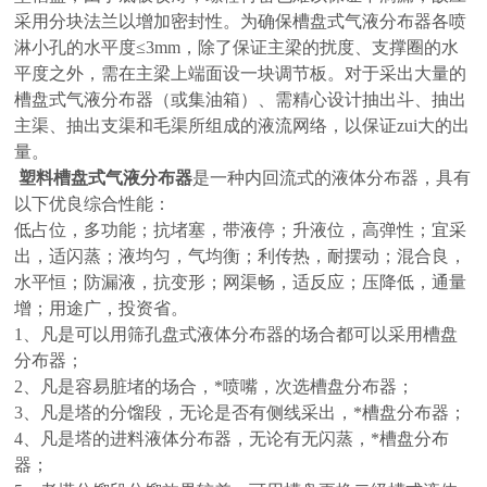
采用分块法兰以增加密封性。为确保槽盘式气液分布器各喷
淋小孔的水平度≤3mm，除了保证主梁的扰度、支撑圈的水
平度之外，需在主梁上端面设一块调节板。对于采出大量的
槽盘式气液分布器（或集油箱）、需精心设计抽出斗、抽出
主渠、抽出支渠和毛渠所组成的液流网络，以保证zui大的出
量。
塑料槽盘式气液分布器
是一种内回流式的液体分布器，具有
以下优良综合性能：
低占位，多功能；抗堵塞，带液停；升液位，高弹性；宜采
出，适闪蒸；液均匀，气均衡；利传热，耐摆动；混合良，
水平恒；防漏液，抗变形；网渠畅，适反应；压降低，通量
增；用途广，投资省。
1、凡是可以用筛孔盘式液体分布器的场合都可以采用槽盘
分布器；
2、凡是容易脏堵的场合，*喷嘴，次选槽盘分布器；
3、凡是塔的分馏段，无论是否有侧线采出，*槽盘分布器；
4、凡是塔的进料液体分布器，无论有无闪蒸，*槽盘分布
器；