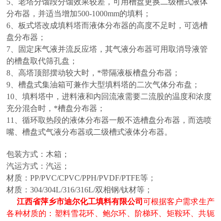
5、老塔分馏段分馏效果较差，可用槽盘更换二级槽式液体
分布器，并适当增加500-1000mm的填料；
6、板式塔改成填料塔而液体分布器的高度不足时，可选槽
盘分布器；
7、固定床气液并流反应塔，其气液分布器可用取消导液管
的槽盘取代筛孔盘；
8、高塔顶部摆动较大时，*带隔液板槽盘分布器；
9、槽盘式集油箱可兼作大型填料塔的二次气体分布盘；
10、填料塔中，进料液和内回流液需要二流股的温度和浓度
充分混合时，*槽盘分布器；
11、循环取热段的液体分布器一般不选槽盘分布器，而选喷
嘴、槽盘式气液分布器或二级槽式液体分布器。
包装方式：木箱；
汽运方式：汽运；
材质：PP/PVC/CPVC/PPH/PVDF/PTFE等；
材质：304/304L/316/316L/双相钢/钛材等；
江西省萍乡市迪尔化工填料有限公司
可根据客户需求生产
各种材质的：
塑料雪花环、
鲍尔环、阶梯环、矩鞍环、共轭