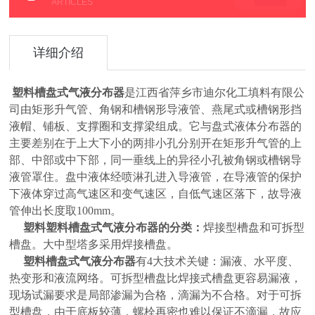
ARTICLES
详细介绍
塑料槽盘式气液分布器
是江西省萍乡市迪尔化工填料有限公
司由矩形升气管、角钢和槽钢形导液管、燕尾式或槽钢形挡
液帽、铺板、支撑圈和支撑梁组成。它与盘式液体分布器的
主要差别在于上大下小的两排小孔分别开在矩形升气管的上
部、中部或中下部，同一垂线上的异径小孔被角钢或槽钢导
液管罩住。盘中液体经喷淋孔进入导液管，在导液管的保护
下液体穿过高气速区和变气速区，自低气速区落下，故导液
管伸出长度取100mm。
塑料塑料槽盘式气液分布器的分类：
焊接型槽盘和可拆型
槽盘。大中型塔多采用焊接槽盘。
塑料槽盘式气液分布器
有4大技术关键：漏液、水平度、
热变形和液流网络。可拆型槽盘比焊接式槽盘更容易漏液，
现场试漏要求是局部渗漏为合格，滴漏为不合格。对于可拆
型槽盘，由于底板较薄，螺栓再密也难以保证不滴漏，故应