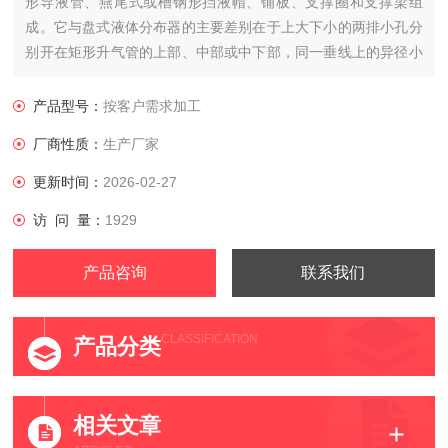
形导液管、燕尾式或槽钢形挡液帽、铺板、支撑圈和支撑梁组
成。它与盘式液体分布器的主要差别在于上大下小的两排小孔分
别开在矩形升气管的上部、中部或中下部，同一垂线上的异径小
孔被角钢或槽钢导液管罩住。
产品型号：
按客户需求加工
厂商性质：
生产厂家
更新时间：
2026-02-27
访 问 量：
1929
产品咨询
联系我们
CLASSIFICATION
产品分类
相关文章