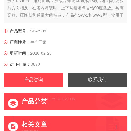
般为0.7mm）排列而成，波纹片倾角30度或45度，相邻两波纹
片方向相反，在塔内填装时，上下两盘填料交错90度叠放。具有
高效、压降低和通量大的特点，产品有SW-1和SW-2型，常用于
难分离和热敏性物质的真空精馏，常压精馏和吸收过程。
产品型号：
SB-250Y
厂商性质：
生产厂家
更新时间：
2026-02-28
访 问 量：
3870
产品咨询
联系我们
CLASSIFICATION
产品分类
相关文章