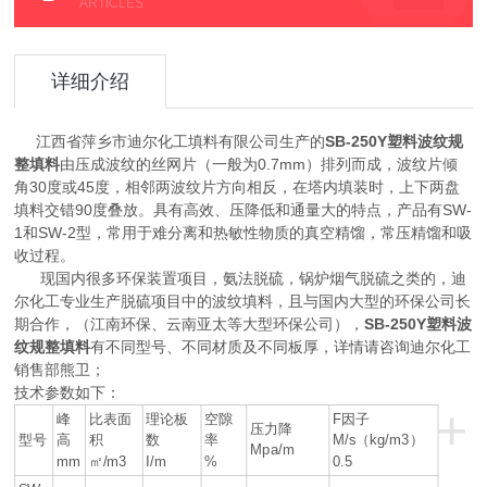
ARTICLES
详细介绍
SB-250Y塑料波纹规
江西省萍乡市迪尔化工填料有限公司生产的
整填料
由压成波纹的丝网片（一般为0.7mm）排列而成，波纹片倾
角30度或45度，相邻两波纹片方向相反，在塔内填装时，上下两盘
填料交错90度叠放。具有高效、压降低和通量大的特点，产品有SW-
1和SW-2型，常用于难分离和热敏性物质的真空精馏，常压精馏和吸
收过程。
现国内很多环保装置项目，氨法脱硫，锅炉烟气脱硫之类的，迪
尔化工专业生产脱硫项目中的波纹填料，且与国内大型的环保公司长
期合作，（江南环保、云南亚太等大型环保公司），
SB-250Y塑料波
纹规整填料
有不同型号、不同材质及不同板厚，详情请咨询迪尔化工
销售部熊卫；
技术参数如下：
+
峰
比表面
理论板
空隙
F因子
压力降
型号
高
积
数
率
M/s（kg/m3）
Mpa/m
mm
㎡/m3
I/m
%
0.5