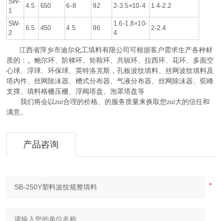
SW-
4.5
650
6-8
92
2-3.5×10-4
1.4-2.2
1
SW-
1.6-1.8×10-
6.5
450
4.5
96
2-2.4
2
4
江西省萍乡市迪尔化工填料有限公司可根据客户需求生产各种材
、
质的：
鲍尔环、阶梯环、矩鞍环、共轭环、拉西环、花环、多面空
心球、浮球、环保球、英特洛克斯，孔板波纹填料、丝网波纹填料及
塔内件、丝网除沫器、槽式分布器、气液分布器、丝网除沫器、驼峰
支撑、填料格栅压栅、浮阀塔盘、泡罩塔盘等
我们将会以zui合理的价格、的服务质量来换取您zui大的信任和
满意。
产品咨询