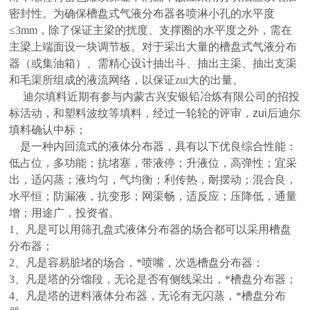
密封性。为确保槽盘式气液分布器各喷淋小孔的水平度
≤3mm，除了保证主梁的扰度、支撑圈的水平度之外，需在
主梁上端面设一块调节板。对于采出大量的槽盘式气液分布
器（或集油箱）、需精心设计抽出斗、抽出主渠、抽出支渠
和毛渠所组成的液流网络，以保证zui大的出量。
迪尔填料近期有参与
内蒙古兴安银铅冶炼有限公司的招投
标活动，
和塑料波纹等填料，经过一轮轮的评审，zui后迪尔
填料确认中标；
是一种内回流式的液体分布器，具有以下优良综合性能：
低占位，多功能；抗堵塞，带液停；升液位，高弹性；宜采
出，适闪蒸；液均匀，气均衡；利传热，耐摆动；混合良，
水平恒；防漏液，抗变形；网渠畅，适反应；压降低，通量
增；用途广，投资省。
1、凡是可以用筛孔盘式液体分布器的场合都可以采用槽盘
分布器；
2、凡是容易脏堵的场合，*喷嘴，次选槽盘分布器；
3、凡是塔的分馏段，无论是否有侧线采出，*槽盘分布器；
4、凡是塔的进料液体分布器，无论有无闪蒸，*槽盘分布