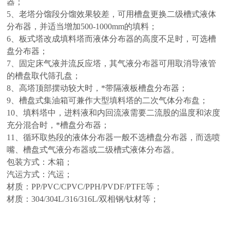
器；
5、老塔分馏段分馏效果较差，可用槽盘更换二级槽式液体
分布器，并适当增加500-1000mm的填料；
6、板式塔改成填料塔而液体分布器的高度不足时，可选槽
盘分布器；
7、固定床气液并流反应塔，其气液分布器可用取消导液管
的槽盘取代筛孔盘；
8、高塔顶部摆动较大时，*带隔液板槽盘分布器；
9、槽盘式集油箱可兼作大型填料塔的二次气体分布盘；
10、填料塔中，进料液和内回流液需要二流股的温度和浓度
充分混合时，*槽盘分布器；
11、循环取热段的液体分布器一般不选槽盘分布器，而选喷
嘴、槽盘式气液分布器或二级槽式液体分布器。
包装方式：木箱；
汽运方式：汽运；
材质：PP/PVC/CPVC/PPH/PVDF/PTFE等；
材质：304/304L/316/316L/双相钢/钛材等；