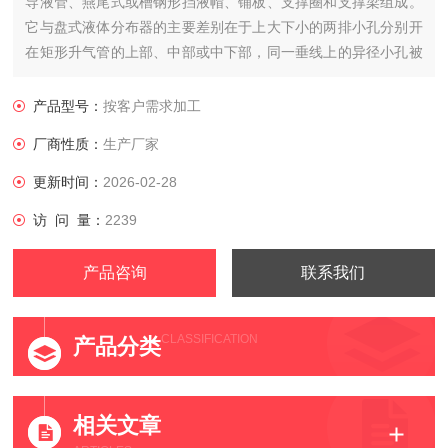
导液管、燕尾式或槽钢形挡液帽、铺板、支撑圈和支撑梁组成。
它与盘式液体分布器的主要差别在于上大下小的两排小孔分别开
在矩形升气管的上部、中部或中下部，同一垂线上的异径小孔被
角钢或槽钢导液管罩住。
产品型号：
按客户需求加工
厂商性质：
生产厂家
更新时间：
2026-02-28
访 问 量：
2239
产品咨询
联系我们
CLASSIFICATION
产品分类
相关文章