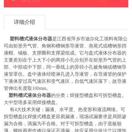
ARTICLES
详细介绍
塑料槽式液体分布器
是江西省萍乡市迪尔化工填料有限公
司由矩形升气管、角钢和槽钢形导液管、燕尾式或槽钢形挡
液帽、铺板、支撑圈和支撑梁组成。它与盘式液体分布器的
主要差别在于上大下小的两排小孔分别开在矩形升气管的上
部、中部或中下部，同一垂线上的异径小孔被角钢或槽钢导
液管罩住。盘中液体经喷淋孔进入导液管，在导液管的保护
下液体穿过高气速区和变气速区，自低气速区落下，故导液
管伸出长度取100mm。
塑料槽式液体分布器
的分类
：
焊接型槽盘和可拆型槽盘。
大中型塔多采用焊接槽盘。
有4大技术关键：漏液、水平度、热变形和液流网络。可
拆型槽盘比焊接式槽盘更容易漏液，现场试漏要求是局部渗
漏为合格，滴漏为不合格。对于可拆型槽盘，由于底板较
薄，螺栓再密也难以保证不滴漏，故应采用分块法兰以增加