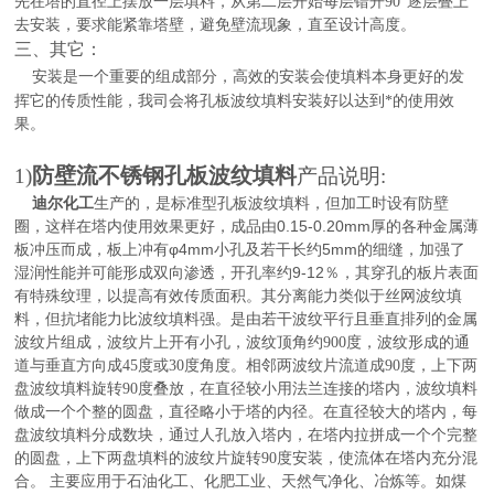
先在塔的直径上摆放一层填料，从第二层开始每层错开90°逐层叠上
去安装，要求能紧靠塔壁，避免壁流现象，直至设计高度。
三、其它：
安装是一个重要的组成部分，高效的安装会使填料本身更好的发
挥它的传质性能，我司会将孔板波纹填料安装好以达到*的使用效
果。
防壁流不锈钢孔板波纹填料
1)
产品说明:
，是标准型孔板波纹填料，但加工时设有防壁
迪尔化工
生产的
圈，这样在塔内使用效果更好，成品由0.15-0.20mm厚的各种金属薄
板冲压而成，板上冲有φ4mm小孔及若干长约5mm的细缝，加强了
湿润性能并可能形成双向渗透，开孔率约9-12％，其穿孔的板片表面
有特殊纹理，以提高有效传质面积。其分离能力类似于丝网波纹填
料，但抗堵能力比波纹填料强
。
是由若干波纹平行且垂直排列的金属
波纹片组成，波纹片上开有小孔，波纹顶角约90
0度
，波纹形成的通
道与垂直方向成45
度
或30
度
角度。相邻两波纹片流道成90
度
，上下两
盘波纹填料旋转90
度
叠放，在直径较小用法兰连接的塔内，波纹填料
做成一个个整的圆盘，直径略小于塔的内径。在直径较大的塔内，每
盘波纹填料分成数块，通过人孔放入塔内，在塔内拉拼成一个个完整
的圆盘，上下两盘填料的波纹片旋转90
度安装，使流体在塔内充分混
合。
主要应用于石油化工、化肥工业、天然气净化、冶炼等。如煤