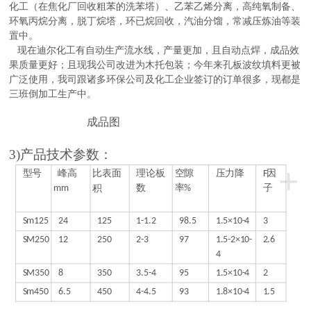
化工（在焦化厂回收粗苯的洗苯塔）、乙苯乙烯分离，高纯氧制备、
环氧丙烷分离，脱丁烷塔，环已烷回收，汽油分馏，常减压炼油等装
置中。
现在迪尔化工有自动生产流水线，产量更加，且自动点焊，成品效
果质量更好；且现我公司改进为木托包装；今年来孔板波纹填料更被
广泛使用，我司跟诸多环保公司及化工企业签订的订单很多，现都是
三班倒加工生产中。
成品图
3)
产品技术参数：
+
型号
峰高
比表面
理论板
空隙
压力降
F因
mm
积
数
率%
子
Sm125
24
125
1-1.2
98.5
1.5×10-4
3
SM250
12
250
2-3
97
1.5-2×10-
2.6
4
SM350
8
350
3.5-4
95
1.5×10-4
2
Sm450
6.5
450
4-4.5
93
1.8×10-4
1.5