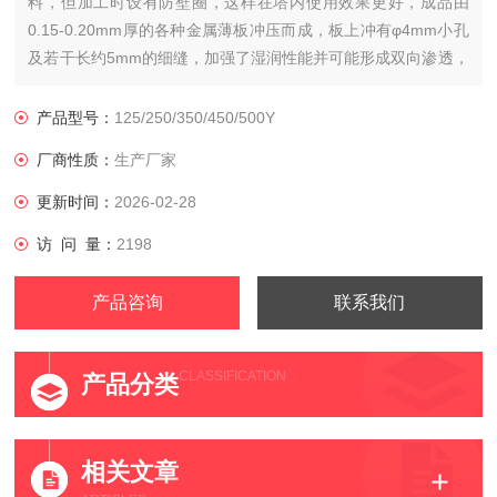
料，但加工时设有防壁圈，这样在塔内使用效果更好，成品由
0.15-0.20mm厚的各种金属薄板冲压而成，板上冲有φ4mm小孔
及若干长约5mm的细缝，加强了湿润性能并可能形成双向渗透，
开孔率约9-12％，其穿孔的板片表面有特殊纹理，以提高有效传
质面积。其分离能力类似于丝网波纹填料，但抗堵能力比波纹填
产品型号：
125/250/350/450/500Y
料强。
厂商性质：
生产厂家
更新时间：
2026-02-28
访 问 量：
2198
产品咨询
联系我们
CLASSIFICATION
产品分类
相关文章