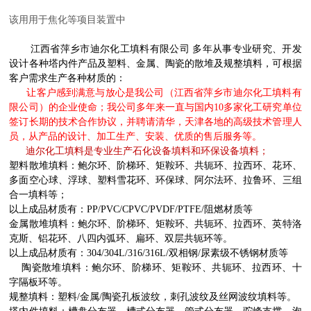
该用用于焦化等项目装置中
江西省萍乡市迪尔化工填料有限公司
多年从事专业研究、开发
设计各种塔内件产品及塑料、金属、陶瓷的散堆及规整填料，
可根据
客户需求生产各种材质的：
让客户感到满意与放心是我公司（江西省萍乡市迪尔化工填料有
限公司）的企业使命；我公司多年来一直与国内
10多家化工研究单位
签订长期的技术合作协议，并聘请清华，天津各地的高级技术管理人
员，从产品的设计、加工生产、安装、优质的售后服务等。
迪尔化工填料是专业生产
石化设备填料和环保设备填料；
塑料散堆填料：
鲍尔环、阶梯环、矩鞍环、共轭环、拉西环、花环、
多面空心球、浮球、塑料雪花环、环保球、
阿尔法环、拉鲁环、三组
合一填料等；
以上成品材质有：
PP/PVC/CPVC/PVDF/PTFE/阻燃材质等
金属散堆填料：
鲍尔环、阶梯环、矩鞍环、共轭环、拉西环
、英特洛
克斯、铝花环、八四内弧环、扁环、双层共轭环等。
以上成品材质有：
304/304L/316/316L/双相钢/尿素级不锈钢材质等
陶瓷散堆填料：
鲍尔环、阶梯环、矩鞍环、共轭环、拉西环
、十
字隔板环等。
规整填料：
塑料
/金属/陶瓷孔板波纹，刺孔波纹及丝网波纹填料等。